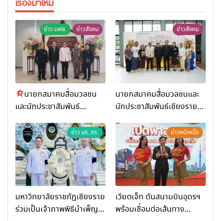
เรื่องมาใหม่
ข่าว มฟล.
ข่าวสังคม
ข่าวสังคม
นายกสมาคมสื่อมวลชน
นายกสมาคมสื่อมวลชนและ
และนักประชาสัมพันธ์
นักประชาสัมพันธ์เชียงราย
เชียงราย ร่วมในงานที่ มฟล.
ร่วมในกิจกรรมที่ สำนักงาน
เปิด “โครงการเสริมสร้างสุข
การท่องเที่ยวและกีฬาจังหวัด
ข่าว มร. ชร.
ข่าวหน้าหนึ่ง
ภาวะพระสงฆ์” ถวายพระกุศล
เชียงราย จัดกิจกรรมอบรม
99 พรรษา สมเด็จพระ
“การพัฒนาศักยภาพผู้
สังฆราช
ประกอบการและเครือข่าย
ธุรกิจ Wellness สู่การ
เติบโตอย่างยั่งยืน (Chiang
มหาวิทยาลัยราชภัฏเชียงราย
เวียตเจ็ท ดันสนามบินอุดรฯ
Rai Wellness Business
ร่วมเป็นเจ้าภาพพิธีบำเพ็ญ
พร้อมเชื่อมต่อเส้นทาง
Academy)”