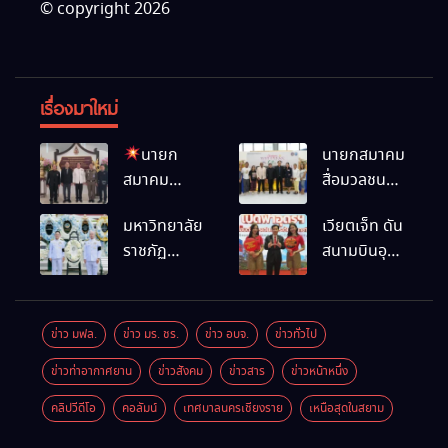
© copyright 2026
เรื่องมาใหม่
นายก
นายกสมาคม
สมาคม
สื่อมวลชน
สื่อมวลชน
และนัก
มหาวิทยาลัย
เวียตเจ็ท ดัน
และนัก
ประชาสัมพันธ์
ราชภัฏ
สนามบินอุ
ประชาสัมพันธ์
เชียงราย
เชียงราย
ดรฯ พร้อม
เชียงราย
ร่วมใน
ร่วมเป็นเจ้า
เชื่อมต่อเส้น
ร่วมในงานที่
กิจกรรมที่
ภาพพิธี
ทางนานาชาติ
มฟล. เปิด
สำนักงาน
ข่าว มฟล.
ข่าว มร. ชร.
ข่าว อบจ.
ข่าวทั่วไป
บำเพ็ญกุศล
“โครงการ
การท่องเที่ยว
ข่าวท่าอากาศยาน
ข่าวสังคม
ข่าวสาร
ข่าวหน้าหนึ่ง
พร้อมน้อม
เสริมสร้างสุข
และกีฬา
สำนึกในพระ
ภาวะพระ
จังหวัด
คลิปวีดีโอ
คอลัมน์
เทศบาลนครเชียงราย
เหนือสุดในสยาม
มหากรุณาธิคุณ
สงฆ์” ถวาย
เชียงราย จัด