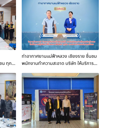
ท่าอากาศยานแม่ฟ้าหลวง เชียงราย ชื่นชม
ชน ทุก
พนักงานทำความสะอาด บริษัท ให้บริการ
าศยานแม่
ภาคพื้นท่าอากาศยานไทย จำกัด (AOTGA)
 จับมือ
และพนักงานในงานประชาสัมพันธ์ บริษัท เจ
ำไย สู่
อีพี แอนด์ซัพพลาย จำกัด เก็บกระเป๋า
“ลำไยบิน
สตางค์ได้ ภายในมีเงินกว่าครึ่งแสนคืน
รรมการ
เจ้าของ
องบิน
งราย