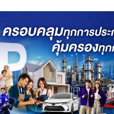
น้ำท่วม อำเภอสันป่าตอง จังหวัด
่