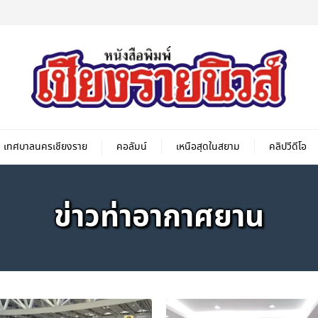
เทศบาลนครเชียงราย
คอลัมน์
เหนือสุดในสยาม
คลิปวีดีโอ
ข่าวท่าอากาศยาน