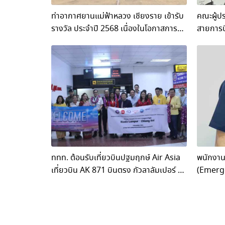
ท่าอากาศยานแม่ฟ้าหลวง เชียงราย เข้ารับ
คณะผู้ปร
รางวัล ประจำปี 2568 เนื่องในโอกาสการ
สายการบินจ
ดำเนินงานครบรอบ 46 ปี ของ AOT
Amazin
Trip” ม
รองรับด้
จังหวัดเ
ททท. ต้อนรับเที่ยวบินปฐมฤกษ์ Air Asia
พนักงาน
เที่ยวบิน AK 871 บินตรง กัวลาลัมเปอร์ –
(Emerge
เชียงราย
EMT) ขอ
ฟ้าหลวง 
เครื่องย
ข้อเท้าซ