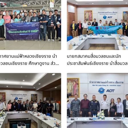
กาศยานแม่ฟ้าหลวงเชียงราย นำ
นายกสมาคมสื่อมวลชนและนัก
มวลชนเชียงราย ศึกษาดูงาน ส่วน
ประชาสัมพันธ์เชียงราย นำสื่อมวล
ารผู้โดยสารเฟส 2 ท่าอากาศยาน
แขนงเข้าร่วมในการที่ทาง ท่าอาก
มิ
ฟ้าหลวงเชียงราย จังหวัดเชียงราย
สายการบินไทยเวียทเจ็ท เชื่อมโยงล
จังหวัดภูเก็ต Kick off กิจกรรม 
ได้” แก้ปัญหาลำไยล้นตลาด กิจก
เชื่อมโยงลำไย บรรทุกใต้ท้องเครื่
โดยสาร “ลำไยบินได้” จังหวัดเชีย