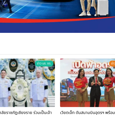
ข่าว มร. ชร.
ข่า
ลัยราชภัฏเชียงราย ร่วมเป็นเจ้า
เวียตเจ็ท ดันสนามบินอุดรฯ พร้อมเชื่อมต่อ