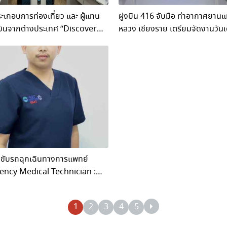
ะเกอบการท่องเที่ยว และ ผู้แทน
ฝูงบิน 416 จับมือ ท่าอากาศยานแม
ากต่างประเทศ “Discover
หลวง เชียงราย เตรียมจัดงานวันเ
g Thailand The Skies FAM
ชาติ ประจำปี 2568
าทัศนศึกษาเพื่อดูความพร้อมการ
านการบิน และการท่องเที่ยว
ชียงราย
ขับรถฉุกเฉินทางการแพทย์
ncy Medical Technician :
ง คลินิกแพทย์ท่าอากาศยานแม่
เชียงราย ได้รับบาดเจ็บถูกใบพัด
1
2
3
4
5
นต์เรือฟันเข้าเอ็นร้อยหวาย บริเวณ
้าย ขณะปฏิบัติภารกิจช่วยเหลือผู้