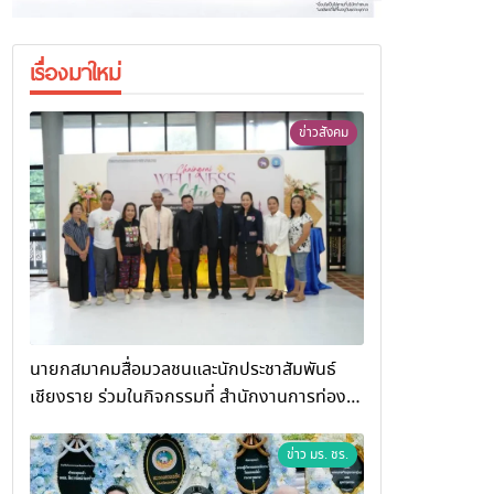
เรื่องมาใหม่
ข่าวสังคม
นายกสมาคมสื่อมวลชนและนักประชาสัมพันธ์
เชียงราย ร่วมในกิจกรรมที่ สำนักงานการท่อง
เที่ยวและกีฬาจังหวัดเชียงราย จัดกิจกรรมอบรม
“การพัฒนาศักยภาพผู้ประกอบการและเครือข่าย
ข่าว มร. ชร.
ธุรกิจ Wellness สู่การเติบโตอย่างยั่งยืน