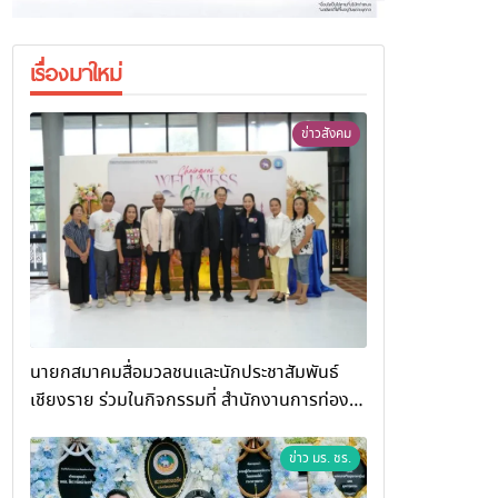
เรื่องมาใหม่
ข่าวสังคม
นายกสมาคมสื่อมวลชนและนักประชาสัมพันธ์
เชียงราย ร่วมในกิจกรรมที่ สำนักงานการท่อง
เที่ยวและกีฬาจังหวัดเชียงราย จัดกิจกรรมอบรม
“การพัฒนาศักยภาพผู้ประกอบการและเครือข่าย
ข่าว มร. ชร.
ธุรกิจ Wellness สู่การเติบโตอย่างยั่งยืน