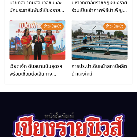
นายกสมาคมสื่อมวลชนและ
มหาวิทยาลัยราชภัฏเชียงราย
นักประชาสัมพันธ์เชียงราย
ร่วมเป็นเจ้าภาพพิธีบำเพ็ญ
ร่วมในกิจกรรมที่ สำนักงาน
กุศล พร้อมน้อมสำนึกในพระ
การท่องเที่ยวและกีฬาจังหวัด
มหากรุณาธิคุณ
ข่าวหน้าหนึ่ง
ข่าวหน้าหนึ่ง
เชียงราย จัดกิจกรรมอบรม
“การพัฒนาศักยภาพผู้
ประกอบการและเครือข่าย
ธุรกิจ Wellness สู่การ
เติบโตอย่างยั่งยืน (Chiang
เวียตเจ็ท ดันสนามบินอุดรฯ
การประปาเดินหน้าสถานีผลิต
Rai Wellness Business
พร้อมเชื่อมต่อเส้นทาง
น้ำแห่งใหม่
Academy)”
นานาชาติ