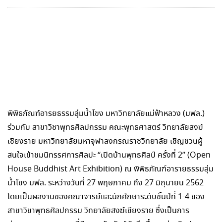
พิพิธภัณฑ์อารยธรรมลุ่มน้ำโขง มหาวิทยาลัยแม่ฟ้าหลวง (มฟล.)
ร่วมกับ สาขาวิชาพุทธศิลปกรรม คณะพุทธศาสตร์ วิทยาลัยสงฆ์
เชียงราย มหาวิทยาลัยมหาจุฬาลงกรณราชวิทยาลัย เชิญชวนผู้
สนใจเข้าชมนิทรรศการศิลปะ “เปิดบ้านพุทธศิลป์ ครั้งที่ 2” (Open
House Buddhist Art Exhibition) ณ พิพิธภัณฑ์อารายธรรมลุ่ม
น้ำโขง มฟล. ระหว่างวันที่ 27 พฤษภาคม ถึง 27 มิถุนายน 2562
โดยเป็นผลงานของคณาจารย์และนักศึกษาระดับชั้นปีที่ 1-4 ของ
สาขาวิชาพุทธศิลปกรรม วิทยาลัยสงฆ์เชียงราย ซึ่งเป็นการ