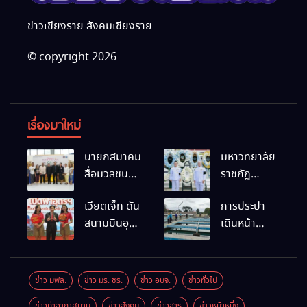
ข่าวเชียงราย สังคมเชียงราย
© copyright 2026
เรื่องมาใหม่
นายกสมาคม
มหาวิทยาลัย
สื่อมวลชน
ราชภัฏ
และนัก
เชียงราย
เวียตเจ็ท ดัน
การประปา
ประชาสัมพันธ์
ร่วมเป็นเจ้า
สนามบินอุ
เดินหน้า
เชียงราย
ภาพพิธี
ดรฯ พร้อม
สถานีผลิตน้ำ
ร่วมใน
บำเพ็ญกุศล
เชื่อมต่อเส้น
แห่งใหม่
กิจกรรมที่
พร้อมน้อม
ทางนานาชาติ
สำนักงาน
สำนึกในพระ
ข่าว มฟล.
ข่าว มร. ชร.
ข่าว อบจ.
ข่าวทั่วไป
การท่องเที่ยว
มหากรุณาธิคุณ
ข่าวท่าอากาศยาน
ข่าวสังคม
ข่าวสาร
ข่าวหน้าหนึ่ง