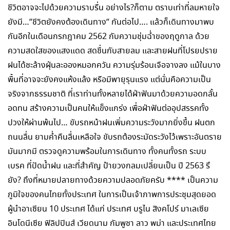
ชีวิตอาจจะไปด้วยความราบรื่น อย่างไร?ก็ตาม ตราบเท่าที่ลมหายใจ
ยังมี…”ชีวิตยังคงต้องเดินทาง” กันต่อไป…. แล้วก็เดินทางมาพบ
กันอีกในเดือนกรกฎาคม 2562 กับความชุ่มฉ่ำของฤดูกาล ด้วย
ความสดใสของแสงแดด สดชื่นกับสายลม และสายฝนที่โปรยปราย
ฝนได้ชะล้างฝุ่นละอองหมอกควัน ความรุ่มร้อนเจือจางลง แม้ในบาง
พื้นที่อาจจะยังคงแห้งแล้ง หรือมีพายุรุนแรง แต่นั่นคือความเป็น
จริงจากธรรมชาติ ที่เราท่านทั้งหลายได้ฝ่าฟันมาด้วยความอดกลั้น
อดทน สร้างความเป็นคนให้แข็งแกร่ง เพื่อฝ่าฟันต่ออุปสรรคทั้ง
ปวงให้ผ่านพ้นไป… ขับรถหน้าฝนเพิ่มความระวังมากยิ่งขึ้น ฝนตก
ถนนลื่น ยามค่ำคืนลื่นเหลือใจ ขับรถต้องระมัดระวังไว้เพราะอันตราย
มันมากมี ตรวจดูความพร้อมในการเดินทาง ทั้งคนทั้งรถ ระบบ
เบรค ที่ปัดน้ำฝน และที่สำคัญ ป้ายวงกลมเปลี่ยนเป็น ปี 2563 รึ
ยัง? ถึงที่หมายปลายทางด้วยความปลอดภัยครับ **** เป็นความ
ภูมิใจของคนไทยทั้งประเทศ ในการเป็นเจ้าภาพการประชุมสุดยอด
ผู้นำอาเซียน 10 ประเทศ ได้แก่ ประเทศ บรูไน สิงคโปร์ มาเลเซีย
อินโดนีเซีย ฟิลิปปินส์ เวียดนาม กัมพูชา ลาว พม่า และประเทศไทย