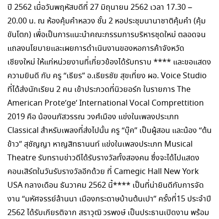
ปี 2562 เมื่อวันพฤหัสบดีที่ 27 มิถุนายน 2562 เวลา 17.30 –
20.00 น. ณ ห้องคุ้มคำหลวง ชั้น 2 หอประชุมนานาชาติคุ้มคำ (คุ้ม
ขันโตก) เพื่อเป็นการแนะนำคณะกรรมการบริหารชุดใหม่ ตลอดจน
แถลงนโยบายและเผยการดำเนินงานของหอการค้าจังหวัด
เชียงใหม่ ให้แก่หน่วยงานที่เกี่ยวข้องได้รับทราบ **** และขอแสดง
ความยินดี กับ ครู “เธียร” อ.เธียรชัย สุขเที่ยง ผอ. Voice Studio
ที่ได้ส่งนักเรียน 2 คน เข้าประกวดที่นิวยอร์ก ในรายการ The
American Prote’ge’ International Vocal Comprettition
2019 คือ น้องนภัสวรรณ วงศ์เมือง แข่งในเพลงประเภท
Classical สำหรับเพลงที่ส่งไปนั้น ครู “บุ๊ค” เป็นผู้สอน และน้อง “ต้น
ข้าว” สุชัญญา หาญสิทธานนท์ แข่งในเพลงประเภท Musical
Theatre รับทราบข่าวดีได้รับรางวัลทั้งสองคน ซึ่งจะได้ไปแสดง
คอนเสิร์ตในวันรับรางวัลอีกด้วย ที่ Camegic Hall New York
USA กลางเดือน ธันวาคม 2562 นี้**** เป็นที่น่ายินดีกับการจัด
งาน “มหัศจรรย์ล้านนา เมืองกระดาษบ้านต้นเปา” ครั้งที่15 ประจำปี
2562 ได้รับเกียรติจาก สราวุฒิ วรพงษ์ เป็นประธานเปิดงาน พร้อม