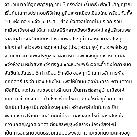
จำนวนมากได้จุดพลุสัญญาณ 3 ครั้งก่อนเริ่มพิธี เพื่อเป็นสัญญาณ
เริ่มต้นในการประกอบพิธีทำบุญสืบชะตาเมืองเชียงใหม่ พร้อมกันทั้ง
10 แห่ง คือ 4 แจ่ง 5 ประตู 1 ข่วง ซึ่งตั้งอยู่ภายในบริเวณรอบ
คูเมืองเชียงใหม่ ได้แก่ หน่วยพิธีกลางเวียงเชียงใหม่ อยู่บริเวณพระ
ราชานุสาวรีย์สามกษัตริย์ หน่วยพิธีประตูท่าแพ หน่วยพิธีประตู
เชียงใหม่ หน่วยพิธีประตูแสนปรุง (ประตูสวนปรุง) หน่วยพิธีประตู
สวนเอก หน่วยพิธีประตูช้างเผือก หน่วยพิธีแจ่งกู่เฮือง หน่วยพิธี
แจ่งหัวลิน หน่วยพิธีแจ่งศรีภูมิ และหน่วยพิธีแจ่งขะต๊ำ ซึ่งได้กำหนด
จัดขึ้นในวันแรม 3 ค่ำ เดือน 9 เหนือ ของทุกปี ในการสักการะสิ่ง
ศักดิ์สิทธิ์ประจำเมืองเชียงใหม่ เพื่อให้บ้านเมืองพ้นเคราะห์ตามความ
เชื่อที่มีมาแต่โบราณของชาวล้านนา เป็นการต่ออายุบ้านเมืองให้
ยืนยาว ช่วยขจัดปัดเป่าสิ่งชั่วร้าย ให้ชาวเชียงใหม่อยู่ด้วยความ
ร่มเย็นเป็นสุข เป็นพิธีที่ทรงคุณค่า สร้างจิตสำนึกในการเป็น
พลเมืองดี สร้างความสามัคคีให้ชาวเมืองเชียงใหม่ และแสดงถึง
ความกตัญญูกตเวทิตา ต่อบรรพบุรุษผู้สร้างเมืองเชียงใหม่
เป็นการอนุรักษ์ขนบธรรมเนียมประเพณี ความเชื่อที่ดีงามให้คงอยู่