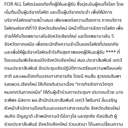
FOR ALL โลหิตปลอดภัยทั้งผู้ให้และผู้รับ ซึ่งมุ่งเน้นผู้คนทั้งโลก โดย
เริ่มต้นเป็นผู้บริจาคโลหิต และเป็นผู้บริจาคประจำ เพื่อให้มีการ
บริจาคโลหิตอย่างสม่ำเสมอ เพียงพอต่อความต้องการ ภาคบริการ
โลหิตแห่งชาติที่10 จังหวัดเชียงใหม่ มีหน้าที่ในการจัดการโลหิต เพื่อ
จ่ายให้กับโรงพยาบาลในจังหวัดเชียงใหม่ และโรงพยาบาลใน 5
จังหวัดภาคเหนือ เพื่อตระนักถึงความจำเป็นของโลหิตที่ปลอดภัย
และเพื่อให้ผู้บริจาคโลหิตเข้าใจถึงสุขภาพของผู้ให้และผู้รับ **** ที่
โรงแรมอิมพีเรียลแม่ปิงจังหวัดเชียงใหม่ สนง.ประชาสัมพันธ์ เขต3
กรมประชาสัมพันธ์ จัดประชุมเชิงปฏิบัติการเตรียมความพร้อมแห่ง
ชาติ และแผนป้องกันบรรเทาสาธารภัย โดยมี คมสัน สุวรรณอัมพา
รองผวจ.เชียงใหม่ ให้เกียรติเสวนาเรื่อง “ภารกิจจัดการวิกฤต
หมอกควันภาคเหนือ” ให้กับผู้เข้าร่วมการประชุมฯ ประกอบด้วย นาง
ระพีพร มีสอาด ผอ.สำนักประชาสัมพันธ์ เขต3 ไพรินทร์ ลิ่มเจริญ
หัวหน้าสำนักงานป้องกันและบรรเทาสาธารณภัย จังหวัดเชียงใหม่
สมคิด ปัญญาดี เจ้าพนักงานป่าไม้อาวุโส และศุภชัย กัลปสันติ ผู้
ช่วยประชาสัมพันธ์ จังหวัดเชียงใหม่ ร่วมเสวนา ได้แลกเปลี่ยนความ