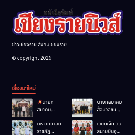
ข่าวเชียงราย สังคมเชียงราย
© copyright 2026
เรื่องมาใหม่
นายก
นายกสมาคม
สมาคม
สื่อมวลชน
สื่อมวลชน
และนัก
มหาวิทยาลัย
เวียตเจ็ท ดัน
และนัก
ประชาสัมพันธ์
ราชภัฏ
สนามบินอุ
ประชาสัมพันธ์
เชียงราย