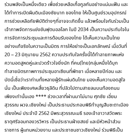
ร่วมพลังเป็นหนึ่งเดียว เพื่อช่วยเหลือเกื้อกูลกันอย่างแน่นแฟ้น และ
ได้ทำการเปิดผืนดินเมืองชัยนาท ของไทย ให้เป็นศูนย์รวมอุปกรณ์
การช่วยเหลือภัยพิบัติต่างๆที่อาจจะเกิดขึ้น แล้วพร้อมใจกันร่วมเป็น
เจ้าภาพจัดการแข่งขันฟุตบอลโลก ในปี 2034 เป็นความประทับใจใน
การจัดการประชุมและการต้อนรับของไทย ได้เห็นความเป็นไทย
อย่างแท้จริงในความเป็นมิตร การให้อย่างเป็นเอกลักษณ์ เมื่อวันที่
20 – 23 มิถุนายน 2562 ความประทับใจครั้งนี้ได้ทำลายภาพแห่ง
ความอดสูหดหู่และปวดร้าวใจยิ่งนัก ที่คน(ไทย)กลุ่มหนึ่งได้บุก
ทำลายมิตรภาพการประชุมอาเซียนที่พัทยา เมื่อหลายปีก่อน และ
บัดนี้เชื่อว่าเราท่านทั้งหลายผู้รักแผ่นดินไทย มองเห็นความอดสูใจ
นั่น เป็นเพียงเศษเสี้ยวธุลีดิน ที่ปลิวไปตามสายลมบนท้องถนน
เพียงเท่านั้นเอง **** ช่วงเวลาที่ผ่านมาไม่นาน ศุภชัย เอี่ยม
สุวรรณ ผวจ.เชียงใหม่ เป็นประธานประกอบพิธีทำบุญสืบชะตาเมือง
เชียงใหม่ ประจำปี 2562 มีพระสุวรรณเมธี รองเจ้าอาวาสวัดพระ
ธาตุศรีจอมทองวรวิหาร เป็นประธานฝ่ายสงฆ์ และมีหัวหน้าส่วน
ราชการ ผู้แทนหน่วยงาน และประชาชนชาวเชียงใหม่ ร่วมพิธีเป็น