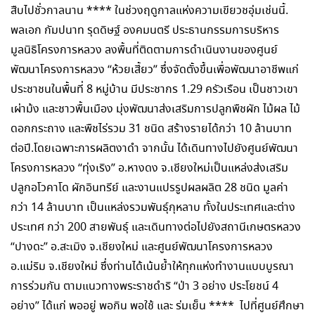
สืบไปชั่วกาลนาน **** ในช่วงฤดูกาลแห่งความเขียวชอุ่มเช่นนี้.
พลเอก กัมปนาท รุดดิษฐ์ องคมนตรี ประธานกรรมการบริหาร
มูลนิธิโครงการหลวง ลงพื้นที่ติดตามการดำเนินงานของศูนย์
พัฒนาโครงการหลวง “ห้วยเสี้ยว” ซึ่งจัดตั้งขึ้นเพื่อพัฒนาอาชีพแก่
ประชาชนในพื้นที่ 8 หมู่บ้าน มีประชากร 1.29 ครัวเรือน เป็นชาวเขา
เผ่าม้ง และชาวพื้นเมือง มุ่งพัฒนาส่งเสริมการปลูกพืชผัก ไม้ผล ไม้
ดอกกระถาง และพืชไร่รวม 31 ชนิด สร้างรายได้กว่า 10 ล้านบาท
ต่อปี.โดยเฉพาะการผลิตงาดำ จากนั้น ได้เดินทางไปยังศูนย์พัฒนา
โครงการหลวง “ทุ่งเริง” อ.หางดง จ.เชียงใหม่เป็นแหล่งส่งเสริม
ปลูกอโวคาโด ผักอินทรีย์ และงานแปรรูปผลผลิต 28 ชนิด มูลค่า
กว่า 14 ล้านบาท เป็นแหล่งรวมพันธุ์กุหลาบ ทั้งในประเทศและต่าง
ประเทศ กว่า 200 สายพันธุ์ และเดินทางต่อไปยังสถานีเกษตรหลวง
“ปางดะ” อ.สะเมิง จ.เชียงใหม่ และศูนย์พัฒนาโครงการหลวง
อ.แม่ริม จ.เชียงใหม่ ซึ่งท่านได้เน้นย้ำให้ทุกแห่งทำงานแบบบูรณา
การร่วมกัน ตามแนวทางพระราชดำริ “ป่า 3 อย่าง ประโยชน์ 4
อย่าง” ได้แก่ พออยู่ พอกิน พอใช้ และ ร่มเย็น **** ไปที่ศูนย์ศึกษา