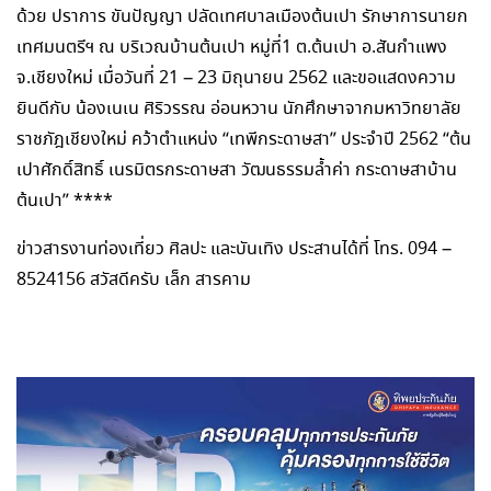
ด้วย ปราการ ขันปัญญา ปลัดเทศบาลเมืองต้นเปา รักษาการนายก
เทศมนตรีฯ ณ บริเวณบ้านต้นเปา หมู่ที่1 ต.ต้นเปา อ.สันกำแพง
จ.เชียงใหม่ เมื่อวันที่ 21 – 23 มิถุนายน 2562 และขอแสดงความ
ยินดีกับ น้องเนเน ศิริวรรณ อ่อนหวาน นักศึกษาจากมหาวิทยาลัย
ราชภัฎเชียงใหม่ คว้าตำแหน่ง “เทพีกระดาษสา” ประจำปี 2562 “ต้น
เปาศักดิ์สิทธิ์ เนรมิตรกระดาษสา วัฒนธรรมล้ำค่า กระดาษสาบ้าน
ต้นเปา” ****
ข่าวสารงานท่องเที่ยว ศิลปะ และบันเทิง ประสานได้ที่ โทร. 094 –
8524156 สวัสดีครับ เล็ก สารคาม