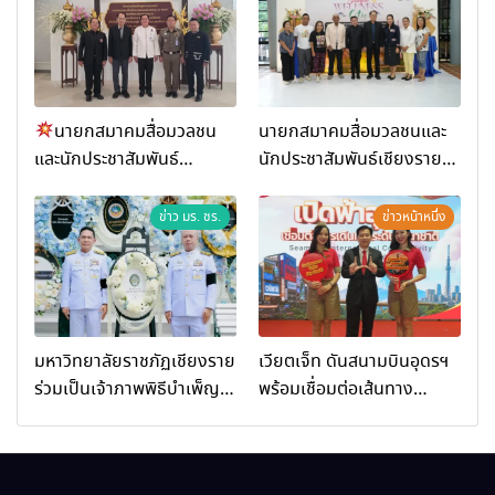
นายกสมาคมสื่อมวลชน
นายกสมาคมสื่อมวลชนและ
และนักประชาสัมพันธ์
นักประชาสัมพันธ์เชียงราย
เชียงราย ร่วมในงานที่ มฟล.
ร่วมในกิจกรรมที่ สำนักงาน
เปิด “โครงการเสริมสร้างสุข
การท่องเที่ยวและกีฬาจังหวัด
ข่าว มร. ชร.
ข่าวหน้าหนึ่ง
ภาวะพระสงฆ์” ถวายพระกุศล
เชียงราย จัดกิจกรรมอบรม
99 พรรษา สมเด็จพระ
“การพัฒนาศักยภาพผู้
สังฆราช
ประกอบการและเครือข่าย
ธุรกิจ Wellness สู่การ
เติบโตอย่างยั่งยืน (Chiang
มหาวิทยาลัยราชภัฏเชียงราย
เวียตเจ็ท ดันสนามบินอุดรฯ
Rai Wellness Business
ร่วมเป็นเจ้าภาพพิธีบำเพ็ญ
พร้อมเชื่อมต่อเส้นทาง
Academy)”
กุศล พร้อมน้อมสำนึกในพระ
นานาชาติ
มหากรุณาธิคุณ