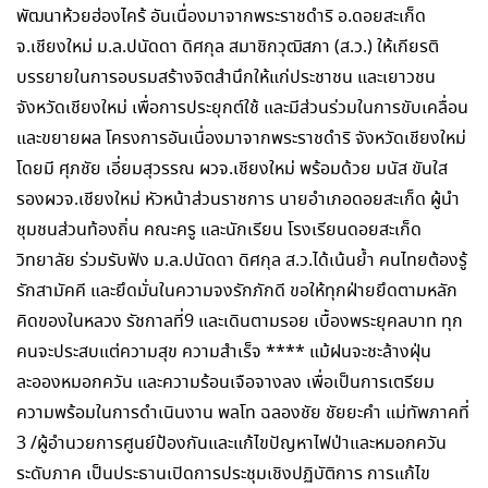
พัฒนาห้วยฮ่องไคร้ อันเนื่องมาจากพระราชดำริ อ.ดอยสะเก็ด
จ.เชียงใหม่ ม.ล.ปนัดดา ดิศกุล สมาชิกวุฒิสภา (ส.ว.) ให้เกียรติ
บรรยายในการอบรมสร้างจิตสำนึกให้แก่ประชาชน และเยาวชน
จังหวัดเชียงใหม่ เพื่อการประยุกต์ใช้ และมีส่วนร่วมในการขับเคลื่อน
และขยายผล โครงการอันเนื่องมาจากพระราชดำริ จังหวัดเชียงใหม่
โดยมี ศุภชัย เอี่ยมสุวรรณ ผวจ.เชียงใหม่ พร้อมด้วย มนัส ขันใส
รองผวจ.เชียงใหม่ หัวหน้าส่วนราชการ นายอำเภอดอยสะเก็ด ผู้นำ
ชุมชนส่วนท้องถิ่น คณะครู และนักเรียน โรงเรียนดอยสะเก็ด
วิทยาลัย ร่วมรับฟัง ม.ล.ปนัดดา ดิศกุล ส.ว.ได้เน้นย้ำ คนไทยต้องรู้
รักสามัคคี และยึดมั่นในความจงรักภักดี ขอให้ทุกฝ่ายยึดตามหลัก
คิดของในหลวง รัชกาลที่9 และเดินตามรอย เบื้องพระยุคลบาท ทุก
คนจะประสบแต่ความสุข ความสำเร็จ **** แม้ฝนจะชะล้างฝุ่น
ละอองหมอกควัน และความร้อนเจือจางลง เพื่อเป็นการเตรียม
ความพร้อมในการดำเนินงาน พลโท ฉลองชัย ชัยยะคำ แม่ทัพภาคที่
3 /ผู้อำนวยการศูนย์ป้องกันและแก้ไขปัญหาไฟป่าและหมอกควัน
ระดับภาค เป็นประธานเปิดการประชุมเชิงปฏิบัติการ การแก้ไข