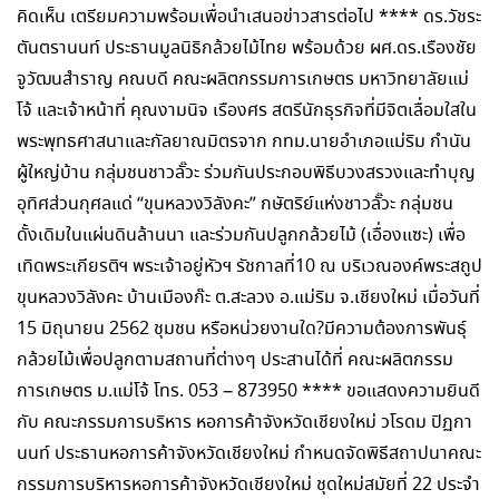
คิดเห็น เตรียมความพร้อมเพื่อนำเสนอข่าวสารต่อไป **** ดร.วัชระ
ตันตรานนท์ ประธานมูลนิธิกล้วยไม้ไทย พร้อมด้วย ผศ.ดร.เรืองชัย
จูวัฒนสำราญ คณบดี คณะผลิตกรรมการเกษตร มหาวิทยาลัยแม่
โจ้ และเจ้าหน้าที่ คุณงามนิจ เรืองศร สตรีนักธุรกิจที่มีจิตเลื่อมใสใน
พระพุทธศาสนาและกัลยาณมิตรจาก กทม.นายอำเภอแม่ริม กำนัน
ผู้ใหญ่บ้าน กลุ่มชนชาวลั๊วะ ร่วมกันประกอบพิธีบวงสรวงและทำบุญ
อุทิศส่วนกุศลแด่ “ขุนหลวงวิลังคะ” กษัตริย์แห่งชาวลั๊วะ กลุ่มชน
ดั้งเดิมในแผ่นดินล้านนา และร่วมกันปลูกกล้วยไม้ (เอื่องแซะ) เพื่อ
เทิดพระเกียรติฯ พระเจ้าอยู่หัวฯ รัชกาลที่10 ณ บริเวณองค์พระสถูป
ขุนหลวงวิลังคะ บ้านเมืองก๊ะ ต.สะลวง อ.แม่ริม จ.เชียงใหม่ เมื่อวันที่
15 มิถุนายน 2562 ชุมชน หรือหน่วยงานใด?มีความต้องการพันธุ์
กล้วยไม้เพื่อปลูกตามสถานที่ต่างๆ ประสานได้ที่ คณะผลิตกรรม
การเกษตร ม.แม่โจ้ โทร. 053 – 873950 **** ขอแสดงความยินดี
กับ คณะกรรมการบริหาร หอการค้าจังหวัดเชียงใหม่ วโรดม ปิฏกา
นนท์ ประธานหอการค้าจังหวัดเชียงใหม่ กำหนดจัดพิธีสถาปนาคณะ
กรรมการบริหารหอการค้าจังหวัดเชียงใหม่ ชุดใหม่สมัยที่ 22 ประจำ