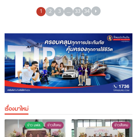
การลงทุน และการท่องเที่ยว สู่
1
2
3
…
33
34
การยกระดับเศรษฐกิจภูมิภาคสู่
ระดับสากล
เรื่องมาใหม่
ข่าว มฟล.
ข่าวสังคม
ข่าวสังคม