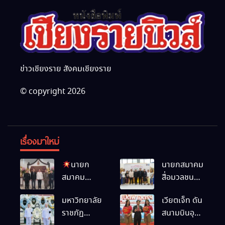
ข่าวเชียงราย สังคมเชียงราย
© copyright 2026
เรื่องมาใหม่
นายก
นายกสมาคม
สมาคม
สื่อมวลชน
สื่อมวลชน
และนัก
มหาวิทยาลัย
เวียตเจ็ท ดัน
และนัก
ประชาสัมพันธ์
ราชภัฏ
สนามบินอุ
ประชาสัมพันธ์
เชียงราย