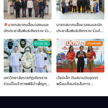
นายกสมาคมสื่อมวลชนและ
นายกสมาคมสื่อมวลชนและนัก
นักประชาสัมพันธ์เชียงราย ร่วม
ประชาสัมพันธ์เชียงราย ร่วมใน
ในงานที่ มฟล. เปิด “โครงการ
กิจกรรมที่ สำนักงานการท่อง
เสริมสร้างสุขภาวะพระสงฆ์”
เที่ยวและกีฬาจังหวัดเชียงราย
ข่าว มร. ชร.
ข่าวหน้าหนึ่ง
ถวายพระกุศล 99 พรรษา
จัดกิจกรรมอบรม “การพัฒนา
สมเด็จพระสังฆราช
ศักยภาพผู้ประกอบการและ
เครือข่ายธุรกิจ Wellness สู่
การเติบโตอย่างยั่งยืน
(Chiang Rai Wellness
มหาวิทยาลัยราชภัฏเชียงราย
เวียตเจ็ท ดันสนามบินอุดรฯ
Business Academy)”
ร่วมเป็นเจ้าภาพพิธีบำเพ็ญกุศล
พร้อมเชื่อมต่อเส้นทาง
พร้อมน้อมสำนึกในพระ
นานาชาติ
มหากรุณาธิคุณ