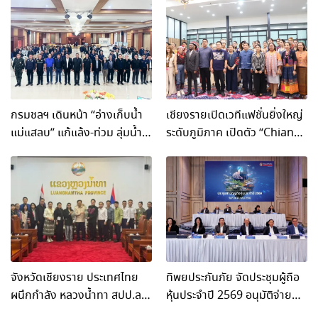
ประชานุเคราะห์ 15ฯ” เยาวชน
2026 ชูม็อตโต้ “นิโคติน…เสพ
กว่าพันคนแห่ร่วมสนุก-สานพลัง
ติดจนตาย” แฉกลลวงบุหรี่
ต้านบุหรี่ไฟฟ้า
ไฟฟ้า !!!
กรมชลฯ เดินหน้า “อ่างเก็บน้ำ
เชียงรายเปิดเวทีแฟชั่นยิ่งใหญ่
แม่แสลบ” แก้แล้ง-ท่วม ลุ่มน้ำ
ระดับภูมิภาค เปิดตัว “Chiang
แม่คำ จ.เชียงราย
Rai Fashion to The World
Season 4” ผสานพลัง
วัฒนธรรมสู่สากลอย่างยั่งยืน
จังหวัดเชียงราย ประเทศไทย
ทิพยประกันภัย จัดประชุมผู้ถือ
ผนึกกำลัง หลวงน้ำทา สปป.ลาว
หุ้นประจำปี 2569 อนุมัติจ่าย
ขับเคลื่อนความร่วมมือการค้า
ปันผล 1.50 บาทต่อหุ้น