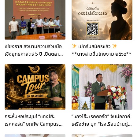
เชียงราย ลงนามความร่วมมือ
เปิดรับสมัครแล้ว
เชิงยุทธศาสตร์ 5 ปี เปิดตลาด
**นางสาวถิ่นไทยงาม ๒๕๖๙**
จีน
กระหึ่มหอประชุม! “แกงโฮ๊ะ
“แกงโฮ๊ะ เรคคอร์ด” จับมือภาคี
เรคคอร์ด” ยกทัพ Campus
เครือข่าย บุก “โรงเรียนบ้านดู่ฯ”
Tour ครั้งที่ 3 บุก “รร.ราช
จัด Campus to School