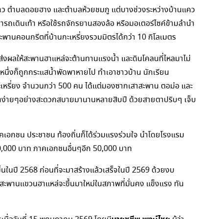
าว ตำบลดอยฮาง และตำบลห้วยชมภู แต่บางช่วงระหว่างบ้านแคว
ารถเดินเท้า หรือใช้รถจักรยานสองล้อ หรือมอเตอร์ไซค์ข้ามลำนำ
ะพานคอนกรีตที่บ้านกะเหรี่ยงรวมมิตรได้กว่า 10 กิโลเมตร
ละส่งผลให้สะพานฮาแหล่จะต้านทานแรงน้ำ และดินโคลนที่ไหลมาไม่
นึ่งก็ถูกกระแสน้ำพัดพาหายไป ทำเอาชาวบ้าน นักเรียน
บกะเหรี่ยง จำนวนกว่า 500 คน ได้แต่มองซากเสาสะพาน ตอม่อ และ
มาง่ายๆอย่างสะดวกสบายมานานหลายสิบปี ด้วยสายตาปริบๆ เจ็บ
าคเอกชน ประชาชน ท้องถิ่นก็ได้ร่วมแรงร่วมใจ นำโดยโรงแรม
70,000 บาท ภาคเอกชนอื่นๆอีก 50,000 บาท
ขึ้นในปี 2568 ก่อนที่จะมาสร้างแล้วเสร็จในปี 2569 ด้วยงบ
สะพานแขวนฮาแหล่จะขึ้นมาใหม่ในสภาพที่มั่นคง แข็งแรง ทัน