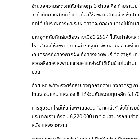
อำนวยความสะดวกให้แก่ราษฎร 3 ตำบล คือ ตำบลแม่ย
วัวดำกับดอยฮางก็จำเป็นต้องใช้สะพานฮาแหล่จะ ซึ่งสาม
กกได้ ย่นระยะทางและระยะเวลาที่จะต้องเดินทางไปข้ามส
มหาอุทกภัยที่ถล่มเชียงรายเมื่อปี 2567 ก็เกินกำลังแ
ไหว ส่งผลให้สะพานฮาแหล่จะทรุดตัวพังทลายลงและส่วนห
เกษตรกรทั้งสองฟากฝั่ง ทั้งสองชาติพันธ์ คือ ลาหู่กั
ลวดสลิงของสะพานแขวนฮาแหล่จะที่ใช้เดินข้ามไปข้าม
ปวด
ด้วยเหตุ พลังแรงศรัทธาของทุกภาคส่วน ทั้งภาครัฐ ภ
โฆษะขอนแก่น และช่อง 8 ได้ร่วมกันระดมทุนหลัก 6,1
การชุบชีวิตใหม่ให้แก่สะพานแขวน “ฮาแหล่จะ” จึงได้เริ่ม
ประมาณรวมทั้งสิ้น 6,220,000 บาท จนสามารถชุบชีวิต
สมัย แลพสวยงาม