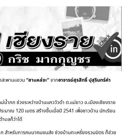
“ฮาแหล่จะ”
อาจารย์สุรสิทธิ์ ปุสุรินทร์คำ
เปิดสะพานแขวน
จาก
แม่น้ำกก ช่วงระหว่างบ้านแคววัวดำ ต.แม่ยาว อ.เมืองเชียงราย
ะมาณ 120 เมตร สร้างขึ้นเมื่อปี 2541 เพื่อชาวบ้าน นักเรียน
ตำบลก็ว่าได้
ก สำหรับการคมนาคมขนส่ง ช่วงบ้านกะเหรี่ยงรวมมิตร ก็ช่วย