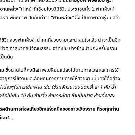
นายชูชีพ พงษ์ไชย
เมื่อวันที่ 15 พฤษภาคม 2569 โดยมี
ผู้ว่า
ฮาแหล่จะ”
ทำหน้าที่เชื่อมโยงวิถีชีวิตประชาชนทั้ง 2 ฟากฝั่งให้
“ฮาแหล่จะ”
และสัมพันธภาพ สมกับคำว่า
ซึ่งเป็นภาษาลาหู่ แปลว่า
ชีวิตสองฟากฝั่งลำน้ำกกที่สวยงามและน่าสนใจแล้ว น่าจะเป็นอีก
ถีชีวิต ศาสนาศิลปวัฒนธรรม อาทิเช่น ปางช้างบ้านกะเหรี่ยงรวม
เป็นต้น
ยงาม ซึ่งนานไปก็คงมีสภาพเปลี่ยนแปลงไปตามกาลเวลาและการใช้
ุงอายุการใช้งานและลักษณะทางกายภาพให้สวยงามมั่นคงได้อย่าง
นำต่างๆในการใช้สะพาน เช่น ใช้รถจักรยานยนต์ครั้งละ 1 คัน น้ำ
อไม่เกิน 10 คัน ห้ามวิ่ง ห้ามกระโดด ห้ามปีนป่าย ห้ามทิ้งขยะ
คด้านการท่องเที่ยวอีกแห่งหนึ่งของชาวเชียงราย ที่รอทุกท่าน
ดีเลิศ…