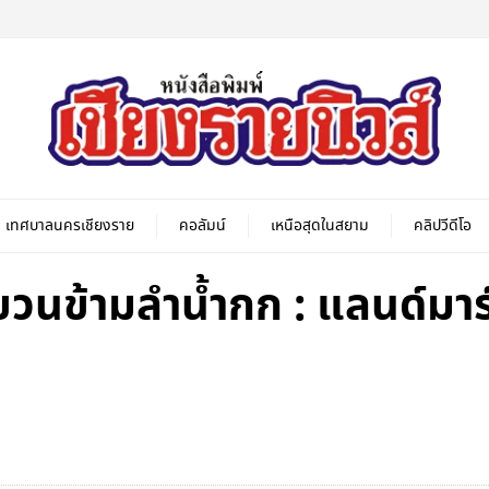
เทศบาลนครเชียงราย
คอลัมน์
เหนือสุดในสยาม
คลิปวีดีโอ
วนข้ามลำน้ำกก : แลนด์มา