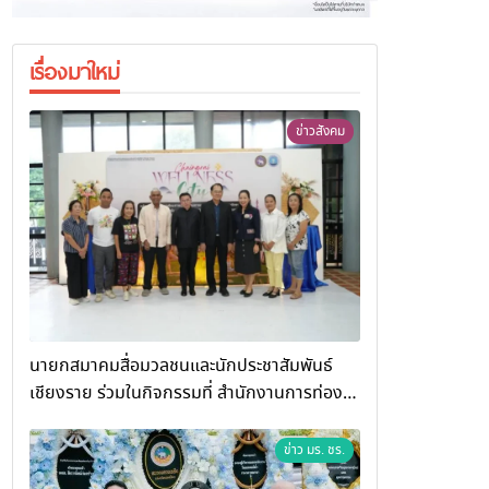
เรื่องมาใหม่
ข่าวสังคม
นายกสมาคมสื่อมวลชนและนักประชาสัมพันธ์
เชียงราย ร่วมในกิจกรรมที่ สำนักงานการท่อง
เที่ยวและกีฬาจังหวัดเชียงราย จัดกิจกรรมอบรม
“การพัฒนาศักยภาพผู้ประกอบการและเครือข่าย
ข่าว มร. ชร.
ธุรกิจ Wellness สู่การเติบโตอย่างยั่งยืน