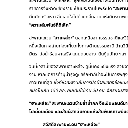
สะพานแขวน “ฮาแหล่จะ” ยุคใหม่เปิดใช้อย่างเป็นทางการ
“สะพาน
ราชการจังหวัดเชียงราย เป็นประธานในพิธีเปิด
คึกคัก หวือหวา อิ่มเอมใจไปด้วยกลิ่นอายแห่งมิตรภาพ
“ความสัมพันธ์ที่ดีเลิศ”
“ฮาแหล่จะ
สะพานแขวน
” นอกเหนือจากธรรมชาติและวิถี
หนึ่งเส้นทางสายท่องเที่ยวทั้งทางด้านธรรมชาติ ด้านวิ
มิตร บ่อน้ำร้อนผาเสริฐ แดนดอยฮาง ต้นงุ้นยักษ์ ฯลฯ 
วันนี้เวลานี้ของสะพานฮาแหล่จะ ดูมั่นคง แข็งแรง สว
งาน หากแต่การทำนุบำรุงดูแลรักษาก็น่าจะเป็นการพย
ยาวนานที่สุด
ซึ่งที่หัวสะพานก็มีการปิดป้ายแสดงข้อแนะ
หนักไม่เกิน 150 กก. คนเดินไม่เกิน 20 คน จักรยานสองล้
“ฮาแหล่จะ”
สะพานแขวนข้ามล้ำน้ำกก จึงเป็นแลนด์มาร์
ไปเยี่ยมเยือน และสัมผัสกลิ่นอายแห่งสัมพันธภาพอัน
สวัสดีสะพานแขวน “ฮาแหล่จะ”