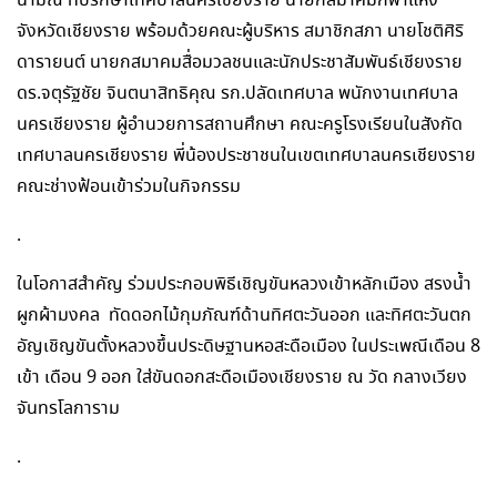
นามณี ที่ปรึกษาเทศบาลนครเชียงราย นายกสมาคมกีฬาแห่ง
จังหวัดเชียงราย พร้อมด้วยคณะผู้บริหาร สมาชิกสภา นายโชติศิริ
ดารายนต์ นายกสมาคมสื่อมวลชนและนักประชาสัมพันธ์เชียงราย
ดร.จตุรัฐชัย จินตนาสิทธิคุณ รก.ปลัดเทศบาล พนักงานเทศบาล
นครเชียงราย ผู้อำนวยการสถานศึกษา คณะครูโรงเรียนในสังกัด
เทศบาลนครเชียงราย พี่น้องประชาชนในเขตเทศบาลนครเชียงราย
คณะช่างฟ้อนเข้าร่วมในกิจกรรม
.
ในโอกาสสำคัญ ร่วมประกอบพิธีเชิญขันหลวงเข้าหลักเมือง สรงน้ำ
ผูกผ้ามงคล ทัดดอกไม้กุมภัณฑ์ด้านทิศตะวันออก และทิศตะวันตก
อัญเชิญขันตั้งหลวงขึ้นประดิษฐานหอสะดือเมือง ในประเพณีเดือน 8
เข้า เดือน 9 ออก ใส่ขันดอกสะดือเมืองเชียงราย ณ วัด กลางเวียง
จันทรโลการาม
.