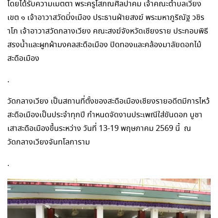
โดยได้รับความเมตตา พระครูโสภณศิลปาคม เจ้าคณะตำบลเวียง
เขต ๑ เจ้าอาวาสวัดมิ่งเมือง ประธานฝ่ายสงฆ์ พระมหาภูริณัฐ วชิร
าโภ เจ้าอาวาสวัดกลางเวียง คณะสงฆ์จังหวัดเชียงราย ประกอบพิธี
สรงน้ำและผูกผ้ามงคลสะดือเมือง ปิดทองและคล้องมาลัยดอกไม้
สะดือเมือง
.
วัดกลางเวียง เป็นสถานที่ตั้งของสะดือเมืองเชียงรายอดีตมีการไหว้
สะดือเมืองเป็นประจำทุกปี กำหนดจัดงานประเพณีใส่ขันดอก บูชา
เสาสะดือเมืองขึ้นระหว่าง วันที่ 13-19 พฤษภาคม 2569 นี้ ณ
วัดกลางเวียงจันทโลการาม
.