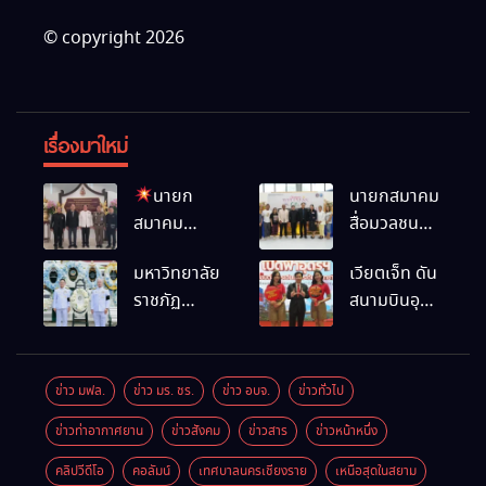
© copyright 2026
เรื่องมาใหม่
นายก
นายกสมาคม
สมาคม
สื่อมวลชน
สื่อมวลชน
และนัก
มหาวิทยาลัย
เวียตเจ็ท ดัน
และนัก
ประชาสัมพันธ์
ราชภัฏ
สนามบินอุ
ประชาสัมพันธ์
เชียงราย
เชียงราย
ดรฯ พร้อม
เชียงราย
ร่วมใน
ร่วมเป็นเจ้า
เชื่อมต่อเส้น
ร่วมในงานที่
กิจกรรมที่
ภาพพิธี
ทางนานาชาติ
มฟล. เปิด
สำนักงาน
ข่าว มฟล.
ข่าว มร. ชร.
ข่าว อบจ.
ข่าวทั่วไป
บำเพ็ญกุศล
“โครงการ
การท่องเที่ยว
ข่าวท่าอากาศยาน
ข่าวสังคม
ข่าวสาร
ข่าวหน้าหนึ่ง
พร้อมน้อม
เสริมสร้างสุข
และกีฬา
สำนึกในพระ
ภาวะพระ
จังหวัด
คลิปวีดีโอ
คอลัมน์
เทศบาลนครเชียงราย
เหนือสุดในสยาม