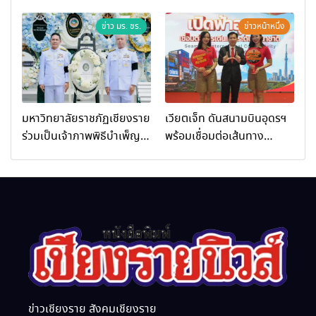
เชียงราย ร่วมในงานที่ มฟล.
ร่วมในกิจกรรมที่ สำนักงาน
เปิด “โครงการเสริมสร้างสุข
การท่องเที่ยวและกีฬาจังหวัด
ข่าว มร. ชร.
ข่าวหน้าหนึ่ง
ภาวะพระสงฆ์” ถวายพระกุศล
เชียงราย จัดกิจกรรมอบรม
99 พรรษา สมเด็จพระ
“การพัฒนาศักยภาพผู้
สังฆราช
ประกอบการและเครือข่าย
ธุรกิจ Wellness สู่การ
เติบโตอย่างยั่งยืน (Chiang
มหาวิทยาลัยราชภัฏเชียงราย
เวียตเจ็ท ดันสนามบินอุดรฯ
Rai Wellness Business
ร่วมเป็นเจ้าภาพพิธีบำเพ็ญ
พร้อมเชื่อมต่อเส้นทาง
Academy)”
กุศล พร้อมน้อมสำนึกในพระ
นานาชาติ
มหากรุณาธิคุณ
ข่าวเชียงราย สังคมเชียงราย