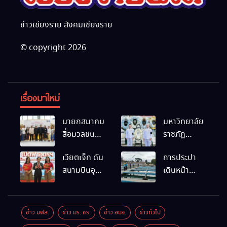
ข่าวเชียงราย สังคมเชียงราย
© copyright 2026
เรื่องมาใหม่
นายกสมาคม
มหาวิทยาลัย
สื่อมวลชน
ราชภัฏ
และนัก
เชียงราย
เวียตเจ็ท ดัน
การประปา
ประชาสัมพันธ์
ร่วมเป็นเจ้า
สนามบินอุ
เดินหน้า
เชียงราย
ภาพพิธี
ดรฯ พร้อม
สถานีผลิตน้ำ
ร่วมใน
บำเพ็ญกุศล
เชื่อมต่อเส้น
แห่งใหม่
กิจกรรมที่
พร้อมน้อม
ทางนานาชาติ
สำนักงาน
สำนึกในพระ
ข่าว มฟล.
ข่าว มร. ชร.
ข่าว อบจ.
ข่าวทั่วไป
การท่องเที่ยว
มหากรุณาธิคุณ