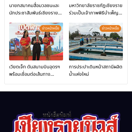
นายกสมาคมสื่อมวลชนและ
มหาวิทยาลัยราชภัฏเชียงราย
นักประชาสัมพันธ์เชียงราย
ร่วมเป็นเจ้าภาพพิธีบำเพ็ญ
ร่วมในกิจกรรมที่ สำนักงาน
กุศล พร้อมน้อมสำนึกในพระ
การท่องเที่ยวและกีฬาจังหวัด
มหากรุณาธิคุณ
ข่าวหน้าหนึ่ง
ข่าวหน้าหนึ่ง
เชียงราย จัดกิจกรรมอบรม
“การพัฒนาศักยภาพผู้
ประกอบการและเครือข่าย
ธุรกิจ Wellness สู่การ
เติบโตอย่างยั่งยืน (Chiang
เวียตเจ็ท ดันสนามบินอุดรฯ
การประปาเดินหน้าสถานีผลิต
Rai Wellness Business
พร้อมเชื่อมต่อเส้นทาง
น้ำแห่งใหม่
Academy)”
นานาชาติ