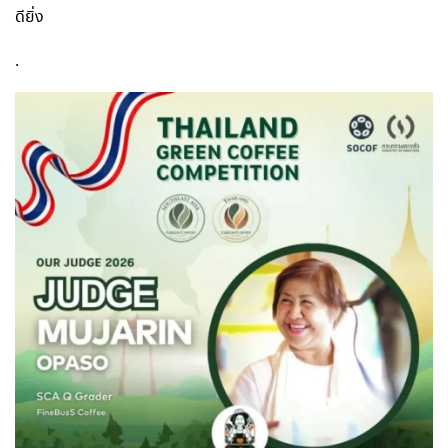
ดียิ่ง
.