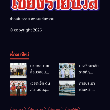
ข่าวเชียงราย สังคมเชียงราย
© copyright 2026
เรื่องมาใหม่
นายกสมาคม
มหาวิทยาลัย
สื่อมวลชน
ราชภัฏ
และนัก
เชียงราย
เวียตเจ็ท ดัน
การประปา
ประชาสัมพันธ์
ร่วมเป็นเจ้า
สนามบินอุ
เดินหน้า
เชียงราย
ภาพพิธี
ดรฯ พร้อม
สถานีผลิตน้ำ
ร่วมใน
บำเพ็ญกุศล
เชื่อมต่อเส้น
แห่งใหม่
กิจกรรมที่
พร้อมน้อม
ทางนานาชาติ
สำนักงาน
สำนึกในพระ