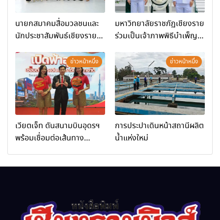
นายกสมาคมสื่อมวลชนและ
มหาวิทยาลัยราชภัฏเชียงราย
นักประชาสัมพันธ์เชียงราย
ร่วมเป็นเจ้าภาพพิธีบำเพ็ญ
ร่วมในกิจกรรมที่ สำนักงาน
กุศล พร้อมน้อมสำนึกในพระ
การท่องเที่ยวและกีฬาจังหวัด
มหากรุณาธิคุณ
ข่าวหน้าหนึ่ง
ข่าวหน้าหนึ่ง
เชียงราย จัดกิจกรรมอบรม
“การพัฒนาศักยภาพผู้
ประกอบการและเครือข่าย
ธุรกิจ Wellness สู่การ
เติบโตอย่างยั่งยืน (Chiang
เวียตเจ็ท ดันสนามบินอุดรฯ
การประปาเดินหน้าสถานีผลิต
Rai Wellness Business
พร้อมเชื่อมต่อเส้นทาง
น้ำแห่งใหม่
Academy)”
นานาชาติ