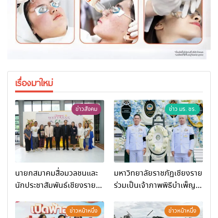
เรื่องมาใหม่
ข่าวสังคม
ข่าว มร. ชร.
นายกสมาคมสื่อมวลชนและ
มหาวิทยาลัยราชภัฏเชียงราย
นักประชาสัมพันธ์เชียงราย
ร่วมเป็นเจ้าภาพพิธีบำเพ็ญ
ร่วมในกิจกรรมที่ สำนักงาน
กุศล พร้อมน้อมสำนึกในพระ
การท่องเที่ยวและกีฬาจังหวัด
มหากรุณาธิคุณ
ข่าวหน้าหนึ่ง
ข่าวหน้าหนึ่ง