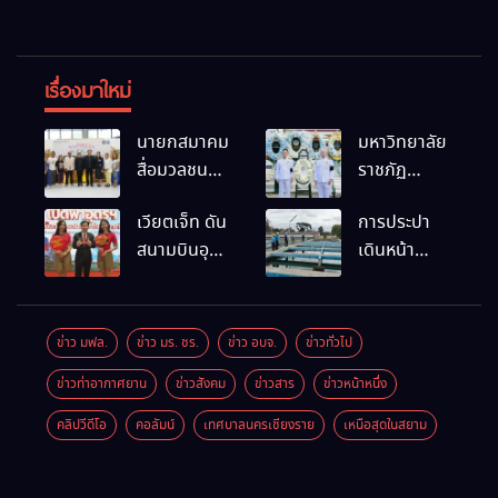
เรื่องมาใหม่
นายกสมาคม
มหาวิทยาลัย
สื่อมวลชน
ราชภัฏ
และนัก
เชียงราย
เวียตเจ็ท ดัน
การประปา
ประชาสัมพันธ์
ร่วมเป็นเจ้า
สนามบินอุ
เดินหน้า
เชียงราย
ภาพพิธี
ดรฯ พร้อม
สถานีผลิตน้ำ
ร่วมใน
บำเพ็ญกุศล
เชื่อมต่อเส้น
แห่งใหม่
กิจกรรมที่
พร้อมน้อม
ทางนานาชาติ
สำนักงาน
สำนึกในพระ
ข่าว มฟล.
ข่าว มร. ชร.
ข่าว อบจ.
ข่าวทั่วไป
การท่องเที่ยว
มหากรุณาธิคุณ
ข่าวท่าอากาศยาน
ข่าวสังคม
ข่าวสาร
ข่าวหน้าหนึ่ง
และกีฬา
จังหวัด
คลิปวีดีโอ
คอลัมน์
เทศบาลนครเชียงราย
เหนือสุดในสยาม
เชียงราย จัด
กิจกรรม