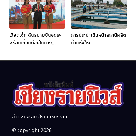
เชียงราย จัดกิจกรรมอบรม
“การพัฒนาศักยภาพผู้
ประกอบการและเครือข่าย
ธุรกิจ Wellness สู่การ
เติบโตอย่างยั่งยืน (Chiang
เวียตเจ็ท ดันสนามบินอุดรฯ
การประปาเดินหน้าสถานีผลิต
Rai Wellness Business
พร้อมเชื่อมต่อเส้นทาง
น้ำแห่งใหม่
Academy)”
นานาชาติ
ข่าวเชียงราย สังคมเชียงราย
© copyright 2026