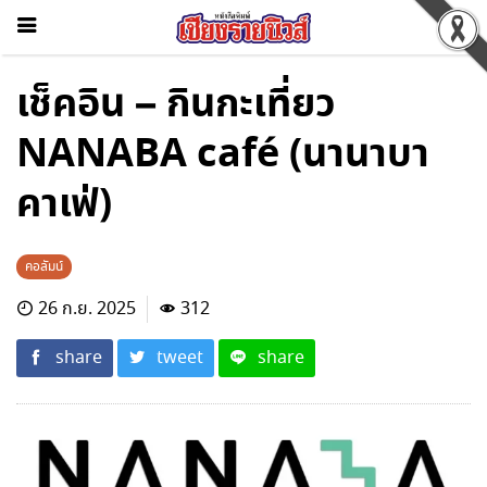
เช็คอิน – กินกะเที่ยว
NANABA café (นานาบา
คาเฟ่)
คอลัมน์
26 ก.ย. 2025
312
share
tweet
share