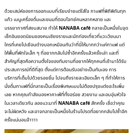
ด้วยเสน่ห์ของการออกแบบที่เรียบง่ายแต่ใส่ใจ กาแฟที่พิถีพิถันทุก
แก้ว เมนูเครื่องดื่มและขนมที่ตอบโจทย์คนหลากหลาย และ
NANABA café
บรรยากาศที่สงบสบาย ทำให้
กลายเป็นหนึ่งในจุด
เช็กอินยอดนิยมของคนเชียงรายและนักท่องเที่ยวที่แวะเวียนมา
ใครที่เคยไปเยือนต่างบอกเหมือนกันว่าที่นี่ให้มากกว่าแค่กาแฟ แต่
ให้พื้นที่พักใจเล็ก ๆ ที่อยากกลับไปซ้ำอีกครั้งแล้วครั้งเล่า และที่
สำคัญที่สุดคือความตั้งใจของทีมงานที่อยากให้ทุกคนที่เข้ามาได้รับ
ประสบการณ์ที่ดีที่สุด ตั้งแต่การต้อนรับอย่างเป็นกันเอง การ
บริการที่เต็มไปด้วยรอยยิ้ม ไปจนถึงรายละเอียดเล็ก ๆ ที่ทำให้การ
นั่งดื่มกาแฟที่นี่กลายเป็นเรื่องพิเศษแบบไม่ต้องปรุงแต่งอะไรเพิ่ม
เลย หากคุณกำลังมองหาคาเฟ่ที่ทั้งอร่อย สวยงาม และอบอุ่นหัวใจ
NANABA café
ในเวลาเดียวกัน ลองแวะมาที่
สักครั้ง เชื่อว่าคุณ
จะไม่ผิดหวัง และอาจกลายเป็นหนึ่งในร้านโปรดที่อยากกลับไปซ้ำอีก
ครั้งแน่นอนจ้าาาา