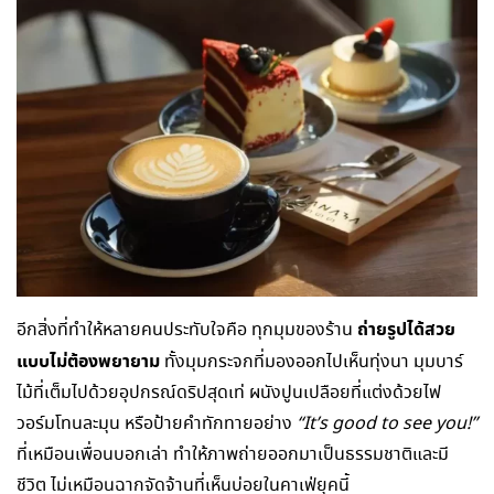
ถ่ายรูปได้สวย
อีกสิ่งที่ทำให้หลายคนประทับใจคือ ทุกมุมของร้าน
แบบไม่ต้องพยายาม
ทั้งมุมกระจกที่มองออกไปเห็นทุ่งนา มุมบาร์
ไม้ที่เต็มไปด้วยอุปกรณ์ดริปสุดเท่ ผนังปูนเปลือยที่แต่งด้วยไฟ
วอร์มโทนละมุน หรือป้ายคำทักทายอย่าง
“It’s good to see you!”
ที่เหมือนเพื่อนบอกเล่า ทำให้ภาพถ่ายออกมาเป็นธรรมชาติและมี
ชีวิต ไม่เหมือนฉากจัดจ้านที่เห็นบ่อยในคาเฟ่ยุคนี้