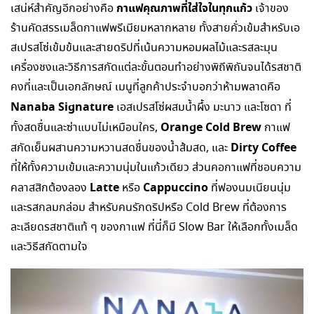
กาแฟคุณภาพที่ใส่ใจในทุกแก้ว
เสน่ห์สำคัญอีกอย่างคือ
เจ้าของ
ร้านคัดสรรเมล็ดกาแฟพรีเมียมหลากหลาย ทั้งสายคั่วเข้มสำหรับเอ
สเปรสโซ่เข้มข้นและสายดริปที่เน้นความหอมผลไม้และรสละมุน
เครื่องชงและวิธีการสกัดแต่ละขั้นตอนทำอย่างพิถีพิถันจนได้รสชาติ
คงที่และเป็นเอกลักษณ์ เมนูที่ลูกค้าประจำบอกว่าห้ามพลาดคือ
Nanaba Signature
เอสเปรสโซ่ผสมน้ำผึ้ง มะนาว และโซดา ที่
Orange Cold Brew
ทั้งสดชื่นและซ่าแบบไม่เหมือนใคร,
กาแฟ
Dirty Coffee
สกัดเย็นผสานความหวานสดชื่นของน้ำส้มสด, และ
ที่ให้ทั้งความเข้มและความนุ่มในแก้วเดียว ส่วนคอกาแฟที่ชอบความ
Latte
Cappuccino
คลาสสิกต้องลอง
หรือ
ที่ฟองนมเนียนนุ่ม
และรสกลมกล่อม สำหรับคนรักดริปหรือ Cold Brew ที่ต้องการ
ละเลียดรสชาติแท้ ๆ ของกาแฟ ที่นี่ก็มี Slow Bar ให้เลือกทั้งเมล็ด
และวิธีสกัดตามใจ