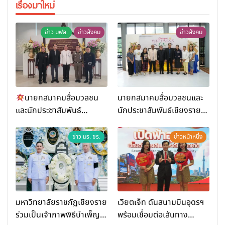
เรื่องมาใหม่
ข่าว มฟล.
ข่าวสังคม
ข่าวสังคม
นายกสมาคมสื่อมวลชน
นายกสมาคมสื่อมวลชนและ
และนักประชาสัมพันธ์
นักประชาสัมพันธ์เชียงราย
เชียงราย ร่วมในงานที่ มฟล.
ร่วมในกิจกรรมที่ สำนักงาน
เปิด “โครงการเสริมสร้างสุข
การท่องเที่ยวและกีฬาจังหวัด
ข่าว มร. ชร.
ข่าวหน้าหนึ่ง
ภาวะพระสงฆ์” ถวายพระกุศล
เชียงราย จัดกิจกรรมอบรม
99 พรรษา สมเด็จพระ
“การพัฒนาศักยภาพผู้
สังฆราช
ประกอบการและเครือข่าย
ธุรกิจ Wellness สู่การ
เติบโตอย่างยั่งยืน (Chiang
มหาวิทยาลัยราชภัฏเชียงราย
เวียตเจ็ท ดันสนามบินอุดรฯ
Rai Wellness Business
ร่วมเป็นเจ้าภาพพิธีบำเพ็ญ
พร้อมเชื่อมต่อเส้นทาง
Academy)”