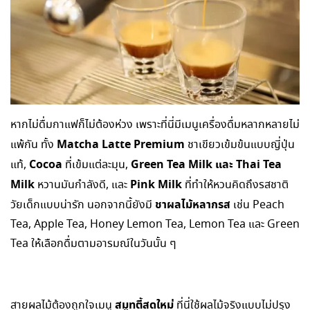
หากไม่ดื่มกาแฟก็ไม่ต้องห่วง เพราะที่นี่มีเมนูเครื่องดื่มหลากหลายไม่
Matcha Latte Premium
แพ้กัน ทั้ง
ชาเขียวเข้มข้นแบบญี่ปุ่น
Cocoa
Green Tea Milk
และ
Thai Tea
แท้,
ที่เข้มแต่ละมุน,
Milk
Pink Milk
หวานมันกำลังดี, และ
ที่ทำให้หวนคิดถึงรสชาติ
ชาผลไม้หลากรส
วัยเด็กแบบน่ารัก นอกจากนี้ยังมี
เช่น Peach
Tea, Apple Tea, Honey Lemon Tea, Lemon Tea และ Green
Tea ให้เลือกดื่มตามอารมณ์ในวันนั้น ๆ
สมูทตี้สดใหม่
สายผลไม้ต้องถูกใจเมนู
ที่นี่ใช้ผลไม้จริงแบบไม่ปรุง