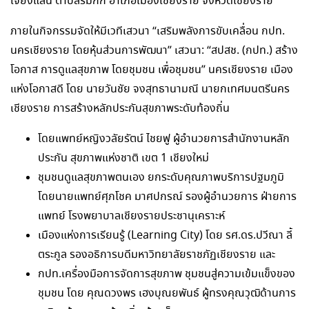
เจียงแสน ตำบลริมกก อำเภอเมืองเชียงราย จังหวัดเชียงราย
ภายในกิจกรรมจัดให้มีเวทีเสวนา “เสริมพลังการขับเคลื่อน กปท.
นครเชียงราย โดยหุ้นส่วนการพัฒนา” เสวนา: “สปสช. (กปท.) สร้าง
โอกาส การดูแลสุขภาพ โดยชุมชน เพื่อชุมชน” นครเชียงราย เมือง
แห่งโอกาสดี โดย นายวันชัย จงสุทธานามณี นายกเทศมนตรีนคร
เชียงราย การสร้างหลักประกันสุขภาพระดับท้องถิ่น
โดยแพทย์หญิงวลัยรัตน์ ไชยฟู ผู้อำนวยการสำนักงานหลัก
ประกัน สุขภาพแห่งชาติ เขต 1 เชียงใหม่
ชุมชนดูแลสุขภาพตนเอง ยกระดับคุณภาพบริการปฐมภูมิ
โดยนายแพทย์ศุภโชค มาศปกรณ์ รองผู้อำนวยการ ฝ่ายการ
แพทย์ โรงพยาบาลเชียงรายประชานุเคราะห์
เมืองแห่งการเรียนรู้ (Learning City) โดย รศ.ดร.ปวีณา ลี้
ตระกูล รองอธิการบดีมหาวิทยาลัยราชภัฏเชียงราย และ
กปท.เครื่องมือการจัดการสุขภาพ ชุมชนสู่ความเข้มแข็งของ
ชุมชน โดย คุณดวงพร เฮงบุณยพันธ์ ผู้ทรงคุณวุฒิด้านการ