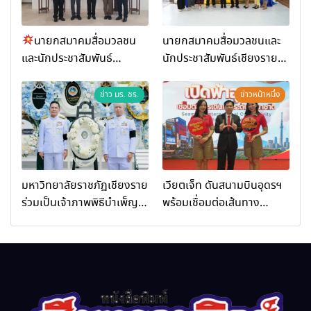
นายกสมาคมสื่อมวลชน
นายกสมาคมสื่อมวลชนและ
และนักประชาสัมพันธ์
นักประชาสัมพันธ์เชียงราย
เชียงราย ร่วมในงานที่ มฟล.
ร่วมในกิจกรรมที่ สำนักงาน
เปิด “โครงการเสริมสร้างสุข
การท่องเที่ยวและกีฬาจังหวัด
ข่าว มร. ชร.
ข่าวหน้าหนึ่ง
ภาวะพระสงฆ์” ถวายพระกุศล
เชียงราย จัดกิจกรรมอบรม
99 พรรษา สมเด็จพระ
“การพัฒนาศักยภาพผู้
สังฆราช
ประกอบการและเครือข่าย
ธุรกิจ Wellness สู่การ
เติบโตอย่างยั่งยืน (Chiang
มหาวิทยาลัยราชภัฏเชียงราย
เวียตเจ็ท ดันสนามบินอุดรฯ
Rai Wellness Business
ร่วมเป็นเจ้าภาพพิธีบำเพ็ญ
พร้อมเชื่อมต่อเส้นทาง
Academy)”
กุศล พร้อมน้อมสำนึกในพระ
นานาชาติ
มหากรุณาธิคุณ