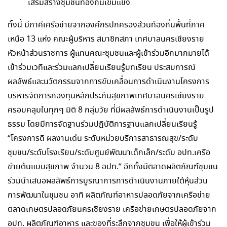
เสริมสร้างชุมชนท้องถิ่นเข้มแข็ง
ทั้งนี้ มีภาคีเครือข่ายจากองค์กรปกครองส่วนท้องถิ่นพื้นที่ภาค
เหนือ 13 แห่ง คณะผู้บริหาร สมาชิกสภา เทศบาลนครเชียงราย
หัวหน้าส่วนราชการ ผู้แทนคณะชุมชนและผู้เข้าร่วมอีกมากมายได้
เข้าร่วมเวทีและร่วมแลกเปลี่ยนเรียนรู้บทเรียน ประสบการณ์
ผลลัพธ์และนวัตกรรมจากการขับเคลื่อนการดำเนินงานโครงการ
บริหารจัดการกองทุนหลักประกันสุขภาพเทศบาลนครเชียงราย
ครอบคลุมในทุกๆ มิติ 8 กลุ่มวัย ที่มีผลลัพธ์การดำเนินงานเป็นรูป
ธรรม โดยมีการจัดฐานร่วมปฏิบัติการฐานแลกเปลี่ยนเรียนรู้
“โครงการดี ผลงานเด่น ระดับหน่วยบริการสาธารณสุข/ระดับ
ชุมชน/ระดับโรงเรียน/ระดับศูนย์พัฒนาเด็กเล็ก/ระดับ อปท.เครือ
ข่ายต้นแบบสุขภาพ จำนวน 8 อปท.” อีกทั้งมีตลาดผลิตภัณฑ์ชุมชน
ร่วมนำเสนอผลลัพธ์การบูรณาการการดำเนินงานภายใต้หุ้นส่วน
การพัฒนาในชุมชน อาทิ ผลิตภัณฑ์อาหารปลอดภัยจากเครือข่าย
ตลาดเกษตรปลอดภัยนครเชียงราย เครือข่ายเกษตรปลอดภัยจาก
อปท. ผลิตภัณฑ์อาหาร และของที่ระลึกจากชุมขน เพื่อให้ผู้เข้าร่วม