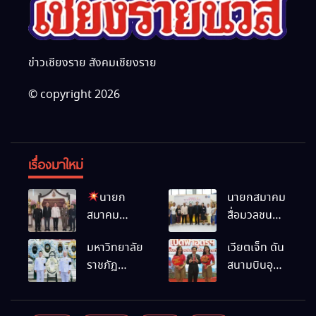
ข่าวเชียงราย สังคมเชียงราย
© copyright 2026
เรื่องมาใหม่
นายก
นายกสมาคม
สมาคม
สื่อมวลชน
สื่อมวลชน
และนัก
มหาวิทยาลัย
เวียตเจ็ท ดัน
และนัก
ประชาสัมพันธ์
ราชภัฏ
สนามบินอุ
ประชาสัมพันธ์
เชียงราย
เชียงราย
ดรฯ พร้อม
เชียงราย
ร่วมใน
ร่วมเป็นเจ้า
เชื่อมต่อเส้น
ร่วมในงานที่
กิจกรรมที่