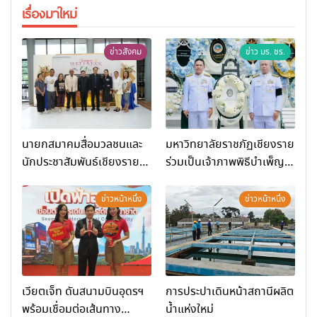
เรื่องมาใหม่
ข่าวสังคม
ข่าว มร. ชร.
นายกสมาคมสื่อมวลชนและ
มหาวิทยาลัยราชภัฏเชียงราย
นักประชาสัมพันธ์เชียงราย
ร่วมเป็นเจ้าภาพพิธีบำเพ็ญ
ร่วมในกิจกรรมที่ สำนักงาน
กุศล พร้อมน้อมสำนึกในพระ
การท่องเที่ยวและกีฬาจังหวัด
มหากรุณาธิคุณ
ข่าวหน้าหนึ่ง
ข่าวหน้าหนึ่ง
เชียงราย จัดกิจกรรมอบรม
“การพัฒนาศักยภาพผู้
ประกอบการและเครือข่าย
ธุรกิจ Wellness สู่การ
เติบโตอย่างยั่งยืน (Chiang
เวียตเจ็ท ดันสนามบินอุดรฯ
การประปาเดินหน้าสถานีผลิต
Rai Wellness Business
พร้อมเชื่อมต่อเส้นทาง
น้ำแห่งใหม่