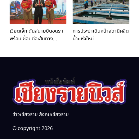
“การพัฒนาศักยภาพผู้
ประกอบการและเครือข่าย
ธุรกิจ Wellness สู่การ
เติบโตอย่างยั่งยืน (Chiang
เวียตเจ็ท ดันสนามบินอุดรฯ
การประปาเดินหน้าสถานีผลิต
Rai Wellness Business
พร้อมเชื่อมต่อเส้นทาง
น้ำแห่งใหม่
Academy)”
นานาชาติ
ข่าวเชียงราย สังคมเชียงราย
© copyright 2026