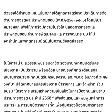
ด้วยรัฐได้กำหนดแผนแม่บทภายใต้ยุทธศาสตร์ชาติ ประเด็นการต่อ
ต้านการทุจริตและประพฤติมิชอบ (พ.ศ.๒๕๖๑ -๒๕๘๐) โดยมีเป้า
หมายหลัก เพื่อให้ภาครัฐมีความโปร่งใส ปลอดการทุจริตและ
ประพฤติมิชอบ ผ่านการพัฒนาคน และการพัฒนาระบบ ให้มี
จิตสำนึกและพฤติกรรมยึดมั่นในความซื่อสัตย์สุจริต
ในโอกาสนี้ น.ส.วรรณพัชร จินดาขัด รองนายกเทศมนตรีนคร
เชียงราย เป็นประธาน พร้อมด้วย นายณรงค์ศักดิ์ เตือนสกุล
เลขานุการนายกเทศมนตรีนครเชียงราย สท. พ.จ.อ.อัษฎางค์ วิเศษ
วงศ์ษา ปลัดเทศบาลนครเชียงราย ข้าราชการ และเจ้าหน้าที่ ร่วม
อบรม “โครงการ เสริมสร้างความเข้มแข็งในการป้องกันและปราบ
ปรามการทุจริต ประจำปี 2568 “ เพื่อส่งเสริมและเพิ่มพูนหลักการ
บริหาร และการปฏิบัติราชการที่ดี เพื่อคุ้มครองป้องกันการทุจริต