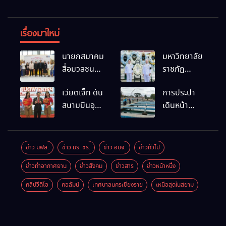
เรื่องมาใหม่
นายกสมาคม
มหาวิทยาลัย
สื่อมวลชน
ราชภัฏ
และนัก
เชียงราย
เวียตเจ็ท ดัน
การประปา
ประชาสัมพันธ์
ร่วมเป็นเจ้า
สนามบินอุ
เดินหน้า
เชียงราย
ภาพพิธี
ดรฯ พร้อม
สถานีผลิตน้ำ
ร่วมใน
บำเพ็ญกุศล
เชื่อมต่อเส้น
แห่งใหม่
กิจกรรมที่
พร้อมน้อม
ทางนานาชาติ
สำนักงาน
สำนึกในพระ
ข่าว มฟล.
ข่าว มร. ชร.
ข่าว อบจ.
ข่าวทั่วไป
การท่องเที่ยว
มหากรุณาธิคุณ
ข่าวท่าอากาศยาน
ข่าวสังคม
ข่าวสาร
ข่าวหน้าหนึ่ง
และกีฬา
จังหวัด
คลิปวีดีโอ
คอลัมน์
เทศบาลนครเชียงราย
เหนือสุดในสยาม
เชียงราย จัด
กิจกรรม
อบรม “การ