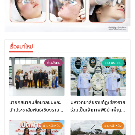
เรื่องมาใหม่
ข่าวสังคม
ข่าว มร. ชร.
นายกสมาคมสื่อมวลชนและ
มหาวิทยาลัยราชภัฏเชียงราย
นักประชาสัมพันธ์เชียงราย
ร่วมเป็นเจ้าภาพพิธีบำเพ็ญ
ร่วมในกิจกรรมที่ สำนักงาน
กุศล พร้อมน้อมสำนึกในพระ
การท่องเที่ยวและกีฬาจังหวัด
มหากรุณาธิคุณ
ข่าวหน้าหนึ่ง
ข่าวหน้าหนึ่ง
เชียงราย จัดกิจกรรมอบรม