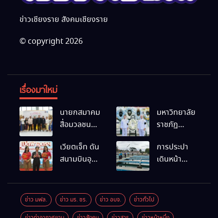
ข่าวเชียงราย สังคมเชียงราย
© copyright 2026
เรื่องมาใหม่
นายกสมาคม
มหาวิทยาลัย
สื่อมวลชน
ราชภัฏ
และนัก
เชียงราย
เวียตเจ็ท ดัน
การประปา
ประชาสัมพันธ์
ร่วมเป็นเจ้า
สนามบินอุ
เดินหน้า
เชียงราย
ภาพพิธี
ดรฯ พร้อม
สถานีผลิตน้ำ
ร่วมใน
บำเพ็ญกุศล
เชื่อมต่อเส้น
แห่งใหม่
กิจกรรมที่
พร้อมน้อม
ทางนานาชาติ
สำนักงาน
สำนึกในพระ
ข่าว มฟล.
ข่าว มร. ชร.
ข่าว อบจ.
ข่าวทั่วไป
การท่องเที่ยว
มหากรุณาธิคุณ
ข่าวท่าอากาศยาน
ข่าวสังคม
ข่าวสาร
ข่าวหน้าหนึ่ง