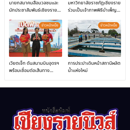
นายกสมาคมสื่อมวลชนและ
มหาวิทยาลัยราชภัฏเชียงราย
นักประชาสัมพันธ์เชียงราย
ร่วมเป็นเจ้าภาพพิธีบำเพ็ญ
ร่วมในกิจกรรมที่ สำนักงาน
กุศล พร้อมน้อมสำนึกในพระ
การท่องเที่ยวและกีฬาจังหวัด
มหากรุณาธิคุณ
ข่าวหน้าหนึ่ง
ข่าวหน้าหนึ่ง
เชียงราย จัดกิจกรรมอบรม
“การพัฒนาศักยภาพผู้
ประกอบการและเครือข่าย
ธุรกิจ Wellness สู่การ
เติบโตอย่างยั่งยืน (Chiang
เวียตเจ็ท ดันสนามบินอุดรฯ
การประปาเดินหน้าสถานีผลิต
Rai Wellness Business
พร้อมเชื่อมต่อเส้นทาง
น้ำแห่งใหม่
Academy)”
นานาชาติ