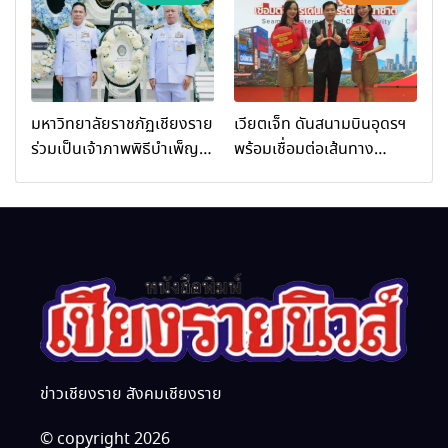
ภาวะพระสงฆ์” ถวายพระกุศล
เชียงราย จัดกิจกรรมอบรม
99 พรรษา สมเด็จพระ
“การพัฒนาศักยภาพผู้
สังฆราช
ประกอบการและเครือข่าย
ธุรกิจ Wellness สู่การ
เติบโตอย่างยั่งยืน (Chiang
มหาวิทยาลัยราชภัฏเชียงราย
เวียตเจ็ท ดันสนามบินอุดรฯ
Rai Wellness Business
ร่วมเป็นเจ้าภาพพิธีบำเพ็ญ
พร้อมเชื่อมต่อเส้นทาง
Academy)”
กุศล พร้อมน้อมสำนึกในพระ
นานาชาติ
มหากรุณาธิคุณ
ข่าวเชียงราย สังคมเชียงราย
© copyright 2026