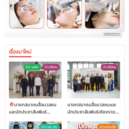
เรื่องมาใหม่
ข่าว มฟล.
ข่าวสังคม
ข่าวสังคม
นายกสมาคมสื่อมวลชน
นายกสมาคมสื่อมวลชนและ
และนักประชาสัมพันธ์
นักประชาสัมพันธ์เชียงราย
เชียงราย ร่วมในงานที่ มฟล.
ร่วมในกิจกรรมที่ สำนักงาน
เปิด “โครงการเสริมสร้างสุข
การท่องเที่ยวและกีฬาจังหวัด
ข่าว มร. ชร.
ข่าวหน้าหนึ่ง