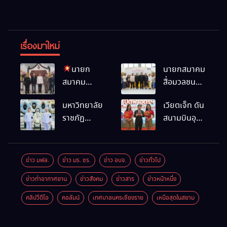
เรื่องมาใหม่
นายก
นายกสมาคม
สมาคม
สื่อมวลชน
สื่อมวลชน
และนัก
มหาวิทยาลัย
เวียตเจ็ท ดัน
และนัก
ประชาสัมพันธ์
ราชภัฏ
สนามบินอุ
ประชาสัมพันธ์
เชียงราย
เชียงราย
ดรฯ พร้อม
เชียงราย
ร่วมใน
ร่วมเป็นเจ้า
เชื่อมต่อเส้น
ร่วมในงานที่
กิจกรรมที่
ภาพพิธี
ทางนานาชาติ
มฟล. เปิด
สำนักงาน
ข่าว มฟล.
ข่าว มร. ชร.
ข่าว อบจ.
ข่าวทั่วไป
บำเพ็ญกุศล
“โครงการ
การท่องเที่ยว
ข่าวท่าอากาศยาน
ข่าวสังคม
ข่าวสาร
ข่าวหน้าหนึ่ง
พร้อมน้อม
เสริมสร้างสุข
และกีฬา
สำนึกในพระ
ภาวะพระ
จังหวัด
คลิปวีดีโอ
คอลัมน์
เทศบาลนครเชียงราย
เหนือสุดในสยาม
มหากรุณาธิคุณ
สงฆ์” ถวาย
เชียงราย จัด
พระกุศล 99
กิจกรรม