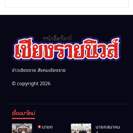
Academy)”
กุศล พร้อมน้อมสำนึกในพระ
นานาชาติ
มหากรุณาธิคุณ
ข่าวเชียงราย สังคมเชียงราย
© copyright 2026
เรื่องมาใหม่
นายก
นายกสมาคม