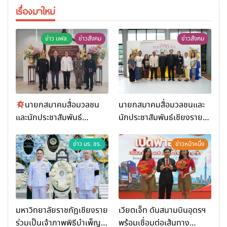
เรื่องมาใหม่
ข่าว มฟล.
ข่าวสังคม
ข่าวสังคม
นายกสมาคมสื่อมวลชน
นายกสมาคมสื่อมวลชนและ
และนักประชาสัมพันธ์
นักประชาสัมพันธ์เชียงราย
เชียงราย ร่วมในงานที่ มฟล.
ร่วมในกิจกรรมที่ สำนักงาน
เปิด “โครงการเสริมสร้างสุข
การท่องเที่ยวและกีฬาจังหวัด
ข่าว มร. ชร.
ข่าวหน้าหนึ่ง
ภาวะพระสงฆ์” ถวายพระกุศล
เชียงราย จัดกิจกรรมอบรม
99 พรรษา สมเด็จพระ
“การพัฒนาศักยภาพผู้
สังฆราช
ประกอบการและเครือข่าย
ธุรกิจ Wellness สู่การ
เติบโตอย่างยั่งยืน (Chiang
มหาวิทยาลัยราชภัฏเชียงราย
เวียตเจ็ท ดันสนามบินอุดรฯ
Rai Wellness Business
ร่วมเป็นเจ้าภาพพิธีบำเพ็ญ
พร้อมเชื่อมต่อเส้นทาง