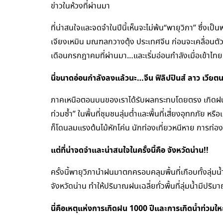
ข่าวในห้วงที่ผ่านมา
ที่น่าสนใจและจดจำในปีนี้เห็นจะไม่พ้น“พายุวิภา” ซึ่งเป
เจียงเหมิน มณฑลกวางตุ้ง ประเทศจีน ก่อนจะเคลื่อนตัวทา
เดือนกรกฎาคมที่ผ่านมา…และเริ่มอ่อนกำลังเมื่อเข้าไทย
นี่ขนาดอ่อนกำลังลงแล้วนะ…จีน ฟิลิปปินส์ ลาว เวียตน
ภาคเหนือตอนบนของเราได้รับผลกระทบโดยตรง เกิดฝนตก
ท่วมซ้ำ” ในพื้นที่ชุมชนลุ่มต่ำและพื้นที่เสี่ยงอุทกภัย ห
ก็โดนลมแรงต้นไม้หักโค่น นักท่องเที่ยวหนีหาย การท่อง
แต่ที่น่าจดจำและน่าสนใจในครั้งนี้คือ จังหวัดน่าน!!
ครั้งนี้พายุวิภานำฝนมาตกครอบคลุมพื้นที่เกือบทั้งลุ่มน้
จังหวัดน่าน ทำให้ปริมาณฝนเฉลี่ยทั่วพื้นที่ลุ่มน้ำมีปริ
นี่คือเหตุแห่งการเกิดฝน 1000 ปีและการเกิดน้ำท่วมให