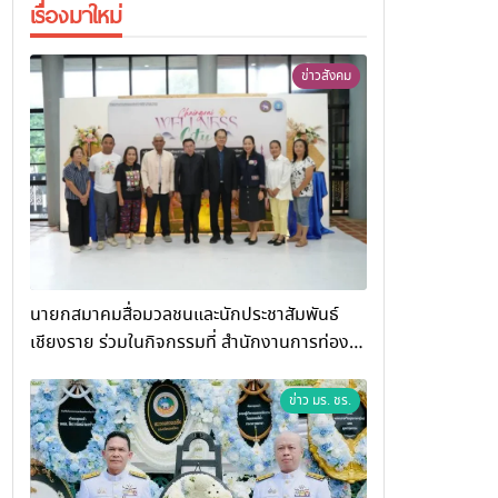
เรื่องมาใหม่
ข่าวสังคม
นายกสมาคมสื่อมวลชนและนักประชาสัมพันธ์
เชียงราย ร่วมในกิจกรรมที่ สำนักงานการท่อง
เที่ยวและกีฬาจังหวัดเชียงราย จัดกิจกรรมอบรม
“การพัฒนาศักยภาพผู้ประกอบการและเครือข่าย
ข่าว มร. ชร.
ธุรกิจ Wellness สู่การเติบโตอย่างยั่งยืน
(Chiang Rai Wellness Business
Academy)”