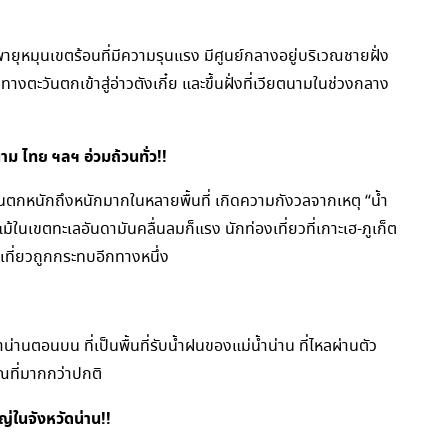
็นพายุหมุนเขตร้อนที่มีความรุนแรง มีศูนย์กลางอยู่บริเวณชายฝั่ง
งตะวันตกเข้าสู่อ่าวตังเกี๋ย และขึ้นฝั่งที่เวียตนามในช่วงกลาง
าม ไทย ฯลฯ อ่วมถ้วนทั่ว!!
หนักถึงหนักมากในหลายพื้นที่ เกิดความกังวลจากเหตุ “น้ำ
รือแม้ในเขตทะเลอันดามันคลื่นลมก็แรง นักท่องเที่ยวที่เกาะเฮ-ภูเก็ต
เที่ยวถูกกระทบอีกทางหนึ่ง
ำน่านตอนบน ที่เป็นพื้นที่รับน้ำฝนของแม่น้ำน่าน ที่ไหลผ่านตัว
มาณที่มากกว่าปกติ
ญ่ในจังหวัดน่าน!!