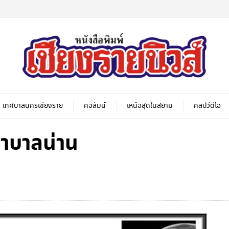
เทศบาลนครเชียงราย
คอลัมน์
เหนือสุดในสยาม
คลิปวีดีโอ
ยาบาลน่าน