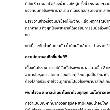
ที่ยังให้ความสนใจเรื่องน้ำท่วมใหญ่ครั้งนี้ เพราะนอก
ของที่นั่นคือโรงพยาบาลน่าน ที่ได้รับผลกระทบมากมาย
มีรายงานข่าวเรื่องนี้มาย้อนให้ฟังกัน…ถึงเหตุการณ์น้ำท
กรกฎาคม ทั้งๆที่โรงพยาบาลได้เตรียมการรับมือล่วงห
ซม.
แต่เมื่อระดับน้ำเกินกว่านั้น น้ำก็ทะลักเข้ามาอย่างรว
ความโกลาหลเกิดขึ้นทันที!!
เบื้องต้นโรงพยาบาลได้จัดตั้งโรงพยาบาลสนามขึ้น 2 แห่ง ได
อาการไม่รุนแรง โดยเคลื่อนย้ายผู้ป่วยกลุ่มนี้ไปรักษาตัว
ต้องใส่ท่อช่วยหายใจจะถูกย้ายไปยังโรงพยาบาลใกล้เคี
พื้นที่โรงพยาบาลน่านน้ำได้เข้าท่วมทุกจุด แม้ไฟฟ้าจะยัง
ถือว่าเป็นปัญหาที่น่ากังวลที่สุดคือ ขาดแคลนน้ำอุปโภ