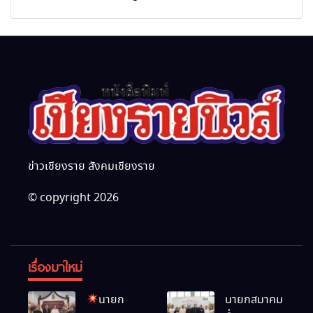
Academy)”
กุศล พร้อมน้อมสำนึกในพระ
นานาชาติ
มหากรุณาธิคุณ
ข่าวเชียงราย สังคมเชียงราย
© copyright 2026
เรื่องมาใหม่
นายก
นายกสมาคม