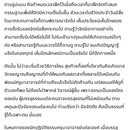
ตามรูปแบบ คือกำหนดเวลาฝึกไว้เมื่อถึงเวลาก็มาฝึกจิตทำสมถ
กรรมฐานเพื่อให้จิตมีความตั้งมั่นขึ้น ส่วนเวลาในชีวิตประจำวันมีสิ่ง
ใดมากระทบกายใจก็ตามพิจารณาจิตไป เห็นประโยชน์เห็นโทษของ
การตั้งรับของจิตต่อสิ่งกระทบไป ตามรู้ว่าจิตมีอาการอย่างไร
สามารถตั้งรับได้หรือไม่ได้ ไปรับเข้ามาปรุงแต่งให้เกิดอารมณ์ใดๆ
ต่อ หรือสามารถรู้ทันและวางได้ก็ตามดู ตามรู้ไป จนเกิดปัญญารู้
แจ้งในกองทุกข์ เห็นไตรลักษณ์ตามเป็นจริงไป นี่ก๋อึกทางหนึ่ง
ดังนั้น ไม่ว่าจะเริ่มด้วยวิธีการไหน สุดท้ายก็ลงที่เดียวกันคือเกิดอาส
วักขยญาณคือญาณที่ทำให้หมดกิเลสอาสวทั้งหลายได้เหมือนกัน
พ่อแม่ครูบาอาจารย์ที่ท่านถึงแล้วจึงไม่คัดค้านกัน แต่สอนแค่ให้ดูที่
ตัวเองก็พอ ไม่ต้องไปวิพากษ์ วิจารณ์ผู้อื่น เพราะธรรมเป็นของใคร
ของมัน ผู้บรรลุธรรมแต่ละคนอาจบรรลุธรรมที่ไม่เหมือนกัน ตาม
เหตุและปัจจัยของแต่ละคนไป ท่านเรียกว่า ปัจจัตตัง คือเป็นธรรมที่
รู้ได้เฉพาะตน นั่นเอง
ในหนทางของนักปฏิบัติธรรมครูบาอาจารย์แต่ละองค์ เมื่อบรรลุ