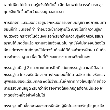
หากไม่ฝึก ไม่ทำความรู้แจ้งให้เกิดขึ้น จิตย่อมพาไปสวรรค์ นรก สุข
ทุกข์จึงเกิดขึ้นกับเจ้าของอยู่ตลอดเวลา
การฝึกจิต แม้จะบอกว่าอยู่นอกเหนือการบังคับบัญชา แต่ถ้าหมั่นทำ
ขยันก็ทำ ขี้เกียจก็ทำ ทำจนจิตเข้าถึงฐานได้ เขาจะไปทำความรู้จัก
กับตัวเอง กระจ่างในตัวเองหรือที่เรียกว่ามีความรู้แจ้งคือวิปัสสนา
ญาณได้เกิดขึ้นแล้ว ความสงสัยจึงหมดไป ทุกข์จึงไม่อาจจับต้องได้
อีก แต่การจะเข้าถึงทุกข์ไม่อาจจับต้องได้ก็ต้องทำการฝึกฝน นั่นคือ
การทำกรรมฐาน เพื่อเป็นที่ตั้งของการงานทางจิตนั่นเอง
กรรมฐานมีอยู่ 2 แนวทางในการฝึกคือสมถกรรมฐาน และวิปัสสนา
กรรมฐาน ใครจะเริ่มฝึกจากทางไหนก่อนก็ได้ตามอัธยาศัย จริตและ
บุพกรรมของแต่ละบุคคล แต่ไม่ว่าจะเริ่มฝึกจากทางไหนสุดท้ายต้อง
มาบรรจบกันอยู่ดี เรียกว่าทั้งสองทางต้องเกื้อกูลต่อกันนั่นเอง จะ
ขาดอย่างหนึ่งอย่างใดไม่ได้
กรรมฐานเป็นชื่อกลางของการฝึกจิต ผู้ฝึกในสายเจริญปัญญาคือ