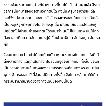
ธรรมด้วยหนทางใด ต่างก็นำหนทางที่ตนได้แล้ว ผ่านมาแล้ว จึงนำ
วิธีการนั้นๆมาสอนต่อตามวิถีที่ตนได้ ดังนั้น ครูบาอาจารย์แต่ละ
องค์จึงไม่สามารถบอกสอน หรือรับรองการสอนในแนวทางอื่นได้
เป็นเหตุให้ลูกศิษย์ที่ยังไม่เข้าถึงจุดนี้พากันถกเถียงและโต้แย้งผู้
ปฏิบัติที่ไม่เข้ากับคำสอนที่ตนได้รับมาว่า นั่นไม่ใช่หนทาง นั่นไม่ถูก
ต้อง เลยเกิดความสับสนในหมู่ผู้เริ่มเข้ามาฝึกว่า อันไหนถูก อันไหน
ผิด
จึงอยากบอกว่า อย่าได้ถกเถียงกัน เพราะหนทางไป กทม. ยังมีได้
ตั้งหลายทาง แต่ทุกเส้นทางที่ไปล้วนมีจุดจบที่ กทม. ทั้งสิ้น ขอแค่
เป็นกาคเดินตามเส้นทางของอริยมรรคที่องค์สมเด็จพระสัมมาสัม
พุทธเจ้าทรงสอนไว้ นี่ล้วนไม่ผิดทางทั้งสิ้น จึงไม่ควรวิวาทะให้เกิด
กรรมปรามาสมาขัดขวางทางเดินของตนเป็นดี