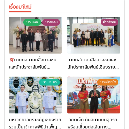
เรื่องมาใหม่
ข่าว มฟล.
ข่าวสังคม
ข่าวสังคม
นายกสมาคมสื่อมวลชน
นายกสมาคมสื่อมวลชนและ
และนักประชาสัมพันธ์
นักประชาสัมพันธ์เชียงราย
เชียงราย ร่วมในงานที่ มฟล.
ร่วมในกิจกรรมที่ สำนักงาน
เปิด “โครงการเสริมสร้างสุข
การท่องเที่ยวและกีฬาจังหวัด
ข่าว มร. ชร.
ข่าวหน้าหนึ่ง
ภาวะพระสงฆ์” ถวายพระกุศล
เชียงราย จัดกิจกรรมอบรม
99 พรรษา สมเด็จพระ
“การพัฒนาศักยภาพผู้
สังฆราช
ประกอบการและเครือข่าย
ธุรกิจ Wellness สู่การ
เติบโตอย่างยั่งยืน (Chiang
มหาวิทยาลัยราชภัฏเชียงราย
เวียตเจ็ท ดันสนามบินอุดรฯ
Rai Wellness Business
ร่วมเป็นเจ้าภาพพิธีบำเพ็ญ
พร้อมเชื่อมต่อเส้นทาง