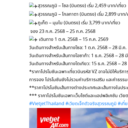
สุวรรณภูมิ – โซล (บินตรง) เริ่ม 2,459 บาท/เที่ยว
สุวรรณภูมิ – โกลกาตา (บินตรง) เริ่ม 2,899 บาท/เ
ภูเก็ต – มุมไบ (บินตรง) เริ่ม 3,799 บาท/เที่ยว
จอง 23 ก.ค. 2568 – 25 ก.ค. 2568
เดินทาง 1 ต.ค. 2568 – 15 ก.ค. 2569
วันเดินทางสำหรับเส้นทางโซล: 1 ต.ค. 2568 – 28 มี.ค
วันเดินทางสำหรับเส้นทางโอซาก้า: 1 ธ.ค. 2568 – 28 ม
วันเดินทางสำหรับเส้นทางโตเกียว: 15 ธ.ค. 2568 – 28 
*ราคาโปรโมชันเฉพาะเที่ยวบินรหัส VZ อาจไม่มีให้บริก
การจอง โปรโมชันยังไม่รวมค่าบริการเสริม และค่าธรรมเ
**ราคาโปรโมชันเส้นทางต่างประเทศและเส้นทางในประเทศ
*** ราคาโปรโมชันเฉพาะเว็บไซต์และแอปพลิเคชัน เวียตเ
#VietjetThailand
#เวียตเจ็ทตัวจริงสุวรรณภูมิ
#เที่ย