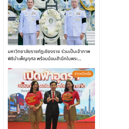
(Chiang Rai Wellness Business
Academy)”
มหาวิทยาลัยราชภัฏเชียงราย ร่วมเป็นเจ้าภาพ
พิธีบำเพ็ญกุศล พร้อมน้อมสำนึกในพระ
มหากรุณาธิคุณ
ข่าวหน้าหนึ่ง