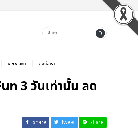
เกี่ยวกับเรา
ติดต่อเรา
un 3 วันเท่านั้น ลด
share
tweet
share