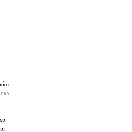
เที่ยว
ที่ยว
่ยว
่ยว