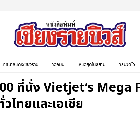
เทศบาลนครเชียงราย
คอลัมน์
เหนือสุดในสยาม
คลิปวีดีโอ
0 ที่นั่ง Vietjet’s Mega F
ทั่วไทยและเอเชีย