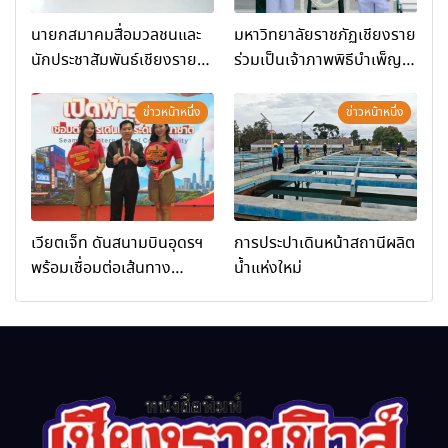
นายกสมาคมสื่อมวลชนและ
มหาวิทยาลัยราชภัฏเชียงราย
นักประชาสัมพันธ์เชียงราย
ร่วมเป็นเจ้าภาพพิธีบำเพ็ญ
ร่วมในกิจกรรมที่ สำนักงาน
กุศล พร้อมน้อมสำนึกในพระ
การท่องเที่ยวและกีฬาจังหวัด
มหากรุณาธิคุณ
ข่าวหน้าหนึ่ง
ข่าวหน้าหนึ่ง
เชียงราย จัดกิจกรรมอบรม
“การพัฒนาศักยภาพผู้
ประกอบการและเครือข่าย
ธุรกิจ Wellness สู่การ
เติบโตอย่างยั่งยืน (Chiang
เวียตเจ็ท ดันสนามบินอุดรฯ
การประปาเดินหน้าสถานีผลิต
Rai Wellness Business
พร้อมเชื่อมต่อเส้นทาง
น้ำแห่งใหม่
Academy)”
นานาชาติ