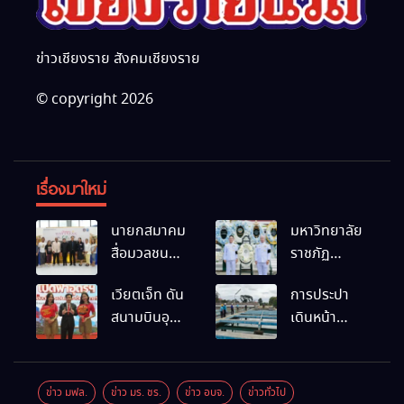
ข่าวเชียงราย สังคมเชียงราย
© copyright 2026
เรื่องมาใหม่
นายกสมาคม
มหาวิทยาลัย
สื่อมวลชน
ราชภัฏ
และนัก
เชียงราย
เวียตเจ็ท ดัน
การประปา
ประชาสัมพันธ์
ร่วมเป็นเจ้า
สนามบินอุ
เดินหน้า
เชียงราย
ภาพพิธี
ดรฯ พร้อม
สถานีผลิตน้ำ
ร่วมใน
บำเพ็ญกุศล
เชื่อมต่อเส้น
แห่งใหม่
กิจกรรมที่
พร้อมน้อม
ทางนานาชาติ
สำนักงาน
สำนึกในพระ
ข่าว มฟล.
ข่าว มร. ชร.
ข่าว อบจ.
ข่าวทั่วไป