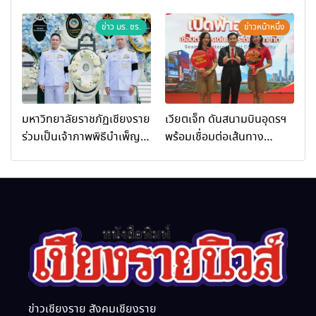
เชียงราย ร่วมในงานที่ มฟล.
ร่วมในกิจกรรมที่ สำนักงาน
เปิด “โครงการเสริมสร้างสุข
การท่องเที่ยวและกีฬาจังหวัด
ข่าว มร. ชร.
ข่าวหน้าหนึ่ง
ภาวะพระสงฆ์” ถวายพระกุศล
เชียงราย จัดกิจกรรมอบรม
99 พรรษา สมเด็จพระ
“การพัฒนาศักยภาพผู้
สังฆราช
ประกอบการและเครือข่าย
ธุรกิจ Wellness สู่การ
เติบโตอย่างยั่งยืน (Chiang
มหาวิทยาลัยราชภัฏเชียงราย
เวียตเจ็ท ดันสนามบินอุดรฯ
Rai Wellness Business
ร่วมเป็นเจ้าภาพพิธีบำเพ็ญ
พร้อมเชื่อมต่อเส้นทาง
Academy)”
กุศล พร้อมน้อมสำนึกในพระ
นานาชาติ
มหากรุณาธิคุณ
ข่าวเชียงราย สังคมเชียงราย