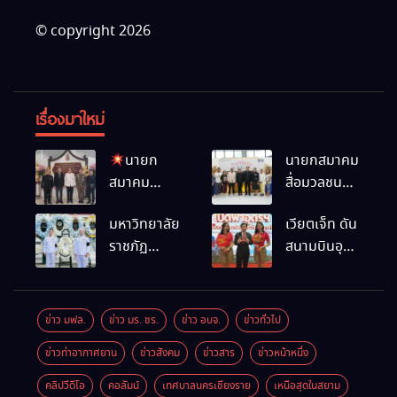
© copyright 2026
เรื่องมาใหม่
นายก
นายกสมาคม
สมาคม
สื่อมวลชน
สื่อมวลชน
และนัก
มหาวิทยาลัย
เวียตเจ็ท ดัน
และนัก
ประชาสัมพันธ์
ราชภัฏ
สนามบินอุ
ประชาสัมพันธ์
เชียงราย
เชียงราย
ดรฯ พร้อม
เชียงราย
ร่วมใน
ร่วมเป็นเจ้า
เชื่อมต่อเส้น
ร่วมในงานที่
กิจกรรมที่
ภาพพิธี
ทางนานาชาติ
มฟล. เปิด
สำนักงาน
ข่าว มฟล.
ข่าว มร. ชร.
ข่าว อบจ.
ข่าวทั่วไป
บำเพ็ญกุศล
“โครงการ
การท่องเที่ยว
ข่าวท่าอากาศยาน
ข่าวสังคม
ข่าวสาร
ข่าวหน้าหนึ่ง
พร้อมน้อม
เสริมสร้างสุข
และกีฬา
สำนึกในพระ
ภาวะพระ
จังหวัด
คลิปวีดีโอ
คอลัมน์
เทศบาลนครเชียงราย
เหนือสุดในสยาม