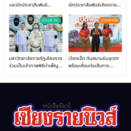
และนักประชาสัมพันธ์
นักประชาสัมพันธ์เชียงราย
เชียงราย ร่วมในงานที่ มฟล.
ร่วมในกิจกรรมที่ สำนักงาน
เปิด “โครงการเสริมสร้างสุข
การท่องเที่ยวและกีฬาจังหวัด
ข่าว มร. ชร.
ข่าวหน้าหนึ่ง
ภาวะพระสงฆ์” ถวายพระกุศล
เชียงราย จัดกิจกรรมอบรม
99 พรรษา สมเด็จพระ
“การพัฒนาศักยภาพผู้
สังฆราช
ประกอบการและเครือข่าย
ธุรกิจ Wellness สู่การ
เติบโตอย่างยั่งยืน (Chiang
มหาวิทยาลัยราชภัฏเชียงราย
เวียตเจ็ท ดันสนามบินอุดรฯ
Rai Wellness Business
ร่วมเป็นเจ้าภาพพิธีบำเพ็ญ
พร้อมเชื่อมต่อเส้นทาง
Academy)”
กุศล พร้อมน้อมสำนึกในพระ
นานาชาติ
มหากรุณาธิคุณ