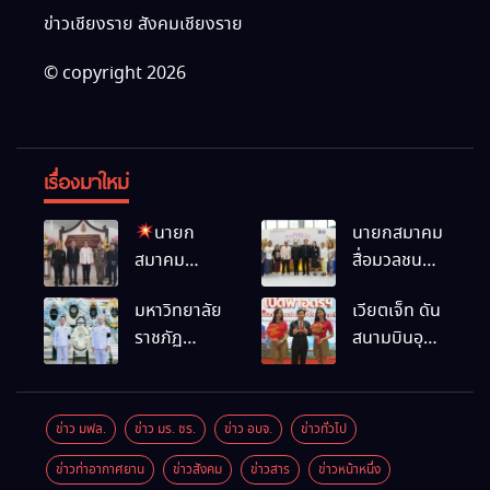
ข่าวเชียงราย สังคมเชียงราย
© copyright 2026
เรื่องมาใหม่
นายก
นายกสมาคม
สมาคม
สื่อมวลชน
สื่อมวลชน
และนัก
มหาวิทยาลัย
เวียตเจ็ท ดัน
และนัก
ประชาสัมพันธ์
ราชภัฏ
สนามบินอุ
ประชาสัมพันธ์
เชียงราย
เชียงราย
ดรฯ พร้อม
เชียงราย
ร่วมใน
ร่วมเป็นเจ้า
เชื่อมต่อเส้น
ร่วมในงานที่
กิจกรรมที่
ภาพพิธี
ทางนานาชาติ
มฟล. เปิด
สำนักงาน
ข่าว มฟล.
ข่าว มร. ชร.
ข่าว อบจ.
ข่าวทั่วไป
บำเพ็ญกุศล
“โครงการ
การท่องเที่ยว
ข่าวท่าอากาศยาน
ข่าวสังคม
ข่าวสาร
ข่าวหน้าหนึ่ง
พร้อมน้อม
เสริมสร้างสุข
และกีฬา