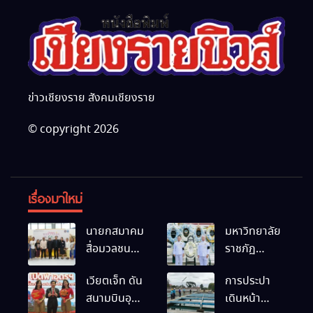
ข่าวเชียงราย สังคมเชียงราย
© copyright 2026
เรื่องมาใหม่
นายกสมาคม
มหาวิทยาลัย
สื่อมวลชน
ราชภัฏ
และนัก
เชียงราย
เวียตเจ็ท ดัน
การประปา
ประชาสัมพันธ์
ร่วมเป็นเจ้า
สนามบินอุ
เดินหน้า
เชียงราย
ภาพพิธี