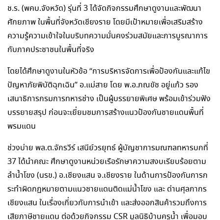
ช.ร. (พคบ.จังหวัด) รุ่นที่ 3 ได้จัดกิจกรรมศึกษาดูงานและพัฒนา
ศักยภาพ ในพื้นที่จังหวัดเชียงราย โดยมีเป้าหมายเพื่อเสริมสร้าง
ความรู้ความเข้าใจในบริบทความมั่นคงร่วมสมัยและการบูรณาการ
กับภาคประชาชนในพื้นที่จริง
โดยได้ศึกษาดูงานในหัวข้อ “การบริหารจัดการเพื่อป้องกันและแก้ไข
ปัญหาภัยพิบัติฉุกเฉิน” อ.แม่สาย โดย พ.อ.ภณขัช อยู่แก้ว รอง
เสนาธิการกรมการทหารช่าง เป็นผู้บรรยายพิเศษ พร้อมเข้าร่วมฟัง
บรรยายสรุป ก่อนจะเยี่ยมชมการสร้างแนวป้องกันชายแดนพื้นที่
พรมแดน
ช่วงบ่าย พล.ต.จักรวีร์ เสนีย์วรยุทธ์ ผู้บัญชาการมณฑลทหารบกที่
37 ได้นำคณะ ศึกษาดูงานหน่วยเรือรักษาความสงบเรียบร้อยตาม
ลำน้ำโขง (นรข.) อ.เชียงแสน จ.เชียงราย ในด้านการป้องกันการก
ระทำผิดกฏหมายตามแนวชายแดนติดแม่น้ำโขง และ ด่านศุลกากร
เชียงแสน ในเรื่องเกี่ยวกับการนำเข้า และส่งออกสินค้ารวมถึงการ
เสียภาษีชายแดน ต่อด้วยกิจกรรม CSR มูลนิธิบ้านครูน้ำ เพื่อมอบ