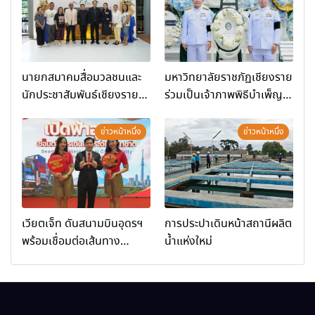
นายกสมาคมสื่อมวลชนและ
มหาวิทยาลัยราชภัฏเชียงราย
นักประชาสัมพันธ์เชียงราย
ร่วมเป็นเจ้าภาพพิธีบำเพ็ญ
ร่วมในกิจกรรมที่ สำนักงาน
กุศล พร้อมน้อมสำนึกในพระ
การท่องเที่ยวและกีฬาจังหวัด
มหากรุณาธิคุณ
ข่าวหน้าหนึ่ง
ข่าวหน้าหนึ่ง
เชียงราย จัดกิจกรรมอบรม
“การพัฒนาศักยภาพผู้
ประกอบการและเครือข่าย
ธุรกิจ Wellness สู่การ
เติบโตอย่างยั่งยืน (Chiang
เวียตเจ็ท ดันสนามบินอุดรฯ
การประปาเดินหน้าสถานีผลิต
Rai Wellness Business
พร้อมเชื่อมต่อเส้นทาง
น้ำแห่งใหม่
Academy)”
นานาชาติ