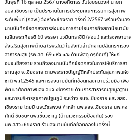
วันพุธที่ 16 ตุลาคม 2567 นางอทิตาธร วันไชยธนวงศ์ นายก
อบจ.เชียงราย เป็นประธานในการประชุมคณะกรรมการสุขภาพ
ระดับพื้นที่ (กสพ.) จังหวัดเชียงราย ครั้งที่ 2/2567 พร้อมร่วมลง
นามบันทึกข้อตกลงการส่งมอบการถ่ายโอนภารกิจสถานีอนามัย
เฉลิมพระเกียรติ 60 พรรษา นวมินทราชินี (สอน.) และโรงพยาบาล
ส่งเสริมสุขภาพตำบล (รพ.สต.) ในสังกัดสำนักงานปลัดกระทรวง
สาธารณสุข (รพ.สต. 69 แห่ง และ ด้านพัสดุ ครุภัณฑ์) ให้แก่
อบจ.เชียงราย รวมถึงลงนามบันทึกข้อตกลงในการให้บริการสา
ธาณสุข จ.เชียงราย ตามพระราชบัญญัติหลักประกันสุขภาพแห่ง
ชาติ พ.ศ.2545 และการลงนามบันทึกข้อตกลงความร่วมมือ เพื่อ
พัฒนาศักยภาพของ อบจ.เชียงราย ด้านการสาธารณสุขมูลฐาน
และการบริหารสุขภาพปฐมภูมิ ระหว่าง อบจ.เชียงราย และ สสจ.
เชียงราย โดยมี นพ.วัชรพงษ์ คำหล้า นพ.สสจ.เชียงราย นพ.คง
ศักดิ์ ชัยชนะ นพ.เชี่ยวชาญ (ด้านเวชกรรมป้องกัน) รอง
นพ.สสจ.เชียงราย ร่วมลงนามบันทึกข้อตกลงในครั้งนี้