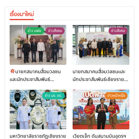
เรื่องมาใหม่
ข่าว มฟล.
ข่าวสังคม
ข่าวสังคม
นายกสมาคมสื่อมวลชน
นายกสมาคมสื่อมวลชนและ
และนักประชาสัมพันธ์
นักประชาสัมพันธ์เชียงราย
เชียงราย ร่วมในงานที่ มฟล.
ร่วมในกิจกรรมที่ สำนักงาน
เปิด “โครงการเสริมสร้างสุข
การท่องเที่ยวและกีฬาจังหวัด
ข่าว มร. ชร.
ข่าวหน้าหนึ่ง
ภาวะพระสงฆ์” ถวายพระกุศล
เชียงราย จัดกิจกรรมอบรม
99 พรรษา สมเด็จพระ
“การพัฒนาศักยภาพผู้
สังฆราช
ประกอบการและเครือข่าย
ธุรกิจ Wellness สู่การ
เติบโตอย่างยั่งยืน (Chiang
มหาวิทยาลัยราชภัฏเชียงราย
เวียตเจ็ท ดันสนามบินอุดรฯ