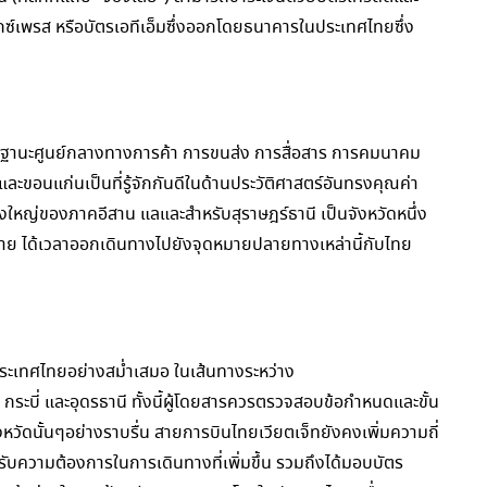
นเอ็กซ์เพรส หรือบัตรเอทีเอ็มซึ่งออกโดยธนาคารในประเทศไทยซึ่ง
ักในฐานะศูนย์กลางทางการค้า การขนส่ง การสื่อสาร การคมนาคม
ะขอนแก่นเป็นที่รู้จักกันดีในด้านประวัติศาสตร์อันทรงคุณค่า
ืองใหญ่ของภาคอีสาน แลและสำหรับสุราษฎร์ธานี เป็นจังหวัดหนึ่ง
กมาย ได้เวลาออกเดินทางไปยังจุดหมายปลายทางเหล่านี้กับไทย
เทศไทยอย่างสม่ำเสมอ ในเส้นทางระหว่าง
/ กระบี่ และอุดรธานี ทั้งนี้ผู้โดยสารควรตรวจสอบข้อกำหนดและขั้น
งหวัดนั้นๆอย่างราบรื่น สายการบินไทยเวียตเจ็ทยังคงเพิ่มความถี่
องรับความต้องการในการเดินทางที่เพิ่มขึ้น รวมถึงได้มอบบัตร