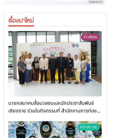
เรื่องมาใหม่
ข่าวสังคม
นายกสมาคมสื่อมวลชนและนักประชาสัมพันธ์
เชียงราย ร่วมในกิจกรรมที่ สำนักงานการท่อง
เที่ยวและกีฬาจังหวัดเชียงราย จัดกิจกรรมอบรม
“การพัฒนาศักยภาพผู้ประกอบการและเครือข่าย
ข่าว มร. ชร.
ธุรกิจ Wellness สู่การเติบโตอย่างยั่งยืน