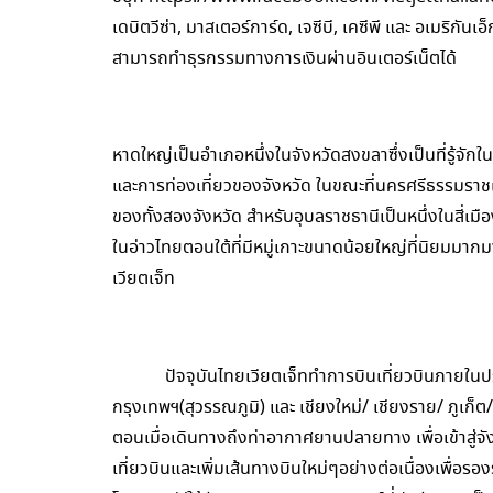
เดบิตวีซ่า, มาสเตอร์การ์ด, เจซีบี, เคซีพี และ อเมริกั
สามารถทำธุรกรรมทางการเงินผ่านอินเตอร์เน็ตได้
หาดใหญ่เป็นอำเภอหนึ่งในจังหวัดสงขลาซึ่งเป็นที่รู้จ
และการท่องเที่ยวของจังหวัด ในขณะที่นครศรีธรรมราชแล
ของทั้งสองจังหวัด สำหรับอุบลราชธานีเป็นหนึ่งในสี่เม
ในอ่าวไทยตอนใต้ที่มีหมู่เกาะขนาดน้อยใหญ่ที่นิยมมา
เวียตเจ็ท
ปัจจุบันไทยเวียตเจ็ททำการบินเที่ยวบินภายในประ
กรุงเทพฯ(สุวรรณภูมิ) และ เชียงใหม่/ เชียงราย/ ภูเก็ต
ตอนเมื่อเดินทางถึงท่าอากาศยานปลายทาง เพื่อเข้าสู่จั
เที่ยวบินและเพิ่มเส้นทางบินใหม่ๆอย่างต่อเนื่องเพื่อร