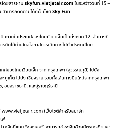
skyfun.vietjetair.com
ตรโดยสารผ่าน
ในระหว่างวันที่ 15 –
Sky Fun
มสามารถติดตามได้ที่เว็บไซต์
่ยวบินภายในประเทศของไทยเวียตเจ็ทเป็นทั้งหมด 12 เส้นทางที่
ารบินได้นำเสนอโอกาสการเดินทางไปทั่วประเทศไทย
ะเทศของไทยเวียตเจ็ท จาก กรุงเทพฯ (สุวรรณภูมิ) ไปยัง
 และ ภูเก็ต ไปยัง เชียงราย รวมทั้งเส้นทางบินใหม่จากกรุงเทพฯ
, อุบลราชธานี, และสุราษฎร์ธานี
์ www.vietjetair.com (เว็บไซต์สำหรับสมาร์ท
จเฟ
(คลิกที่แถบ “จองเลย”) สามารถชำระเงินด้วยบัตรเครดิตและ