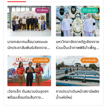
ข่าวสังคม
ข่าว มร. ชร.
นายกสมาคมสื่อมวลชนและ
มหาวิทยาลัยราชภัฏเชียงราย
นักประชาสัมพันธ์เชียงราย
ร่วมเป็นเจ้าภาพพิธีบำเพ็ญ
ร่วมในกิจกรรมที่ สำนักงาน
กุศล พร้อมน้อมสำนึกในพระ
การท่องเที่ยวและกีฬาจังหวัด
มหากรุณาธิคุณ
ข่าวหน้าหนึ่ง
ข่าวหน้าหนึ่ง
เชียงราย จัดกิจกรรมอบรม
“การพัฒนาศักยภาพผู้
ประกอบการและเครือข่าย
ธุรกิจ Wellness สู่การ
เติบโตอย่างยั่งยืน (Chiang
เวียตเจ็ท ดันสนามบินอุดรฯ
การประปาเดินหน้าสถานีผลิต
Rai Wellness Business
พร้อมเชื่อมต่อเส้นทาง
น้ำแห่งใหม่
Academy)”
นานาชาติ