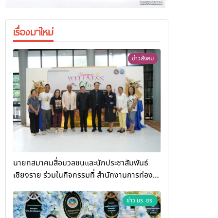
เรื่องมาใหม่
ข่าวสังคม
นายกสมาคมสื่อมวลชนและนักประชาสัมพันธ์
เชียงราย ร่วมในกิจกรรมที่ สำนักงานการท่อง
เที่ยวและกีฬาจังหวัดเชียงราย จัดกิจกรรมอบรม
“การพัฒนาศักยภาพผู้ประกอบการและเครือข่าย
ข่าว มร. ชร.
ธุรกิจ Wellness สู่การเติบโตอย่างยั่งยืน