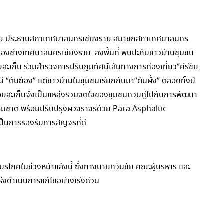
าย ประธานสภาเทศบาลนครเชียงราย สมาชิกสภาเทศบาลนคร
่กองช่างเทศบาลนครเชียงราย ลงพื้นที่ พบปะกับชาวบ้านชุมชน
ก็น ร่วมสำรวจการปรับภูมิทัศน์เส้นทางการท่องเที่ยว”คีรีชัย
่มี “ต้นฆ้อง” แต่ชาวบ้านในชุมชนเรียกกันมา”ต้นผึ้ง” ตลอดทั้งปี
ป่าดอยสะเก็นจึงเป็นแหล่งรวมจิตใจของชุมชนควบคู่ไปกับการพัฒนา
งธรรมชาติ พร้อมปรับปรุงผิวจราจรด้วย Para Asphaltic
็นการรองรับการสัญจรที่ดี
บริโภคในช่วงหน้าแล้งนี้ ซึ่งทางนายกวันชัย คณะผู้บริหาร และ
งดำเนินการแก้ไขอย่างเร่งด่วน