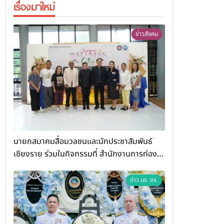
เรื่องมาใหม่
ข่าวสังคม
นายกสมาคมสื่อมวลชนและนักประชาสัมพันธ์
เชียงราย ร่วมในกิจกรรมที่ สำนักงานการท่อง
เที่ยวและกีฬาจังหวัดเชียงราย จัดกิจกรรมอบรม
“การพัฒนาศักยภาพผู้ประกอบการและเครือข่าย
ข่าว มร. ชร.
ธุรกิจ Wellness สู่การเติบโตอย่างยั่งยืน
(Chiang Rai Wellness Business
Academy)”