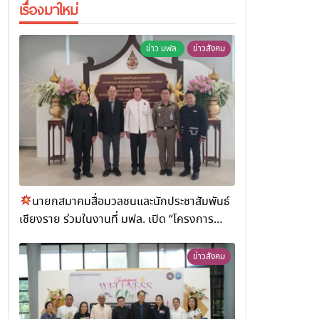
เรื่องมาใหม่
ข่าว มฟล.
ข่าวสังคม
นายกสมาคมสื่อมวลชนและนักประชาสัมพันธ์
เชียงราย ร่วมในงานที่ มฟล. เปิด “โครงการ
เสริมสร้างสุขภาวะพระสงฆ์” ถวายพระกุศล 99
พรรษา สมเด็จพระสังฆราช
ข่าวสังคม