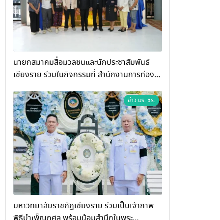
นายกสมาคมสื่อมวลชนและนักประชาสัมพันธ์
เชียงราย ร่วมในกิจกรรมที่ สำนักงานการท่อง
เที่ยวและกีฬาจังหวัดเชียงราย จัดกิจกรรมอบรม
“การพัฒนาศักยภาพผู้ประกอบการและเครือข่าย
ข่าว มร. ชร.
ธุรกิจ Wellness สู่การเติบโตอย่างยั่งยืน
(Chiang Rai Wellness Business
Academy)”
มหาวิทยาลัยราชภัฏเชียงราย ร่วมเป็นเจ้าภาพ
พิธีบำเพ็ญกุศล พร้อมน้อมสำนึกในพระ