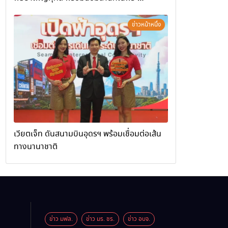
มหากรุณาธิคุณ
ข่าวหน้าหนึ่ง
เวียตเจ็ท ดันสนามบินอุดรฯ พร้อมเชื่อมต่อเส้น
ทางนานาชาติ
ข่าว มฟล.
ข่าว มร. ชร.
ข่าว อบจ.