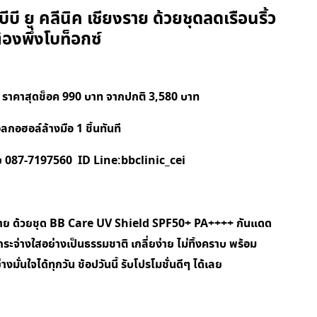
 บีบี ยู คลีนิค เชียงราย ด้วยชุดลดเรือนริ้ว
้องพึ่งโบท็อกซ์
 ราคาสุดช็อค 990 บาท จากปกติ 3,580 บาท
กอฮอล์ล้างมือ 1 ชิ้นทันที
งราย 087-7197560 ID Line:bbclinic_cei
 เชียงราย ด้วยชุด BB Care UV Shield SPF50+ PA++++ กันแดด
้กระจ่างใสอย่างเป็นธรรมชาติ เกลี่ยง่าย ไม่ทิ้งคราบ พร้อม
มั่นใจได้ทุกวัน ช้อปวันนี้ รับโปรโมชั่นดีๆ ได้เลย