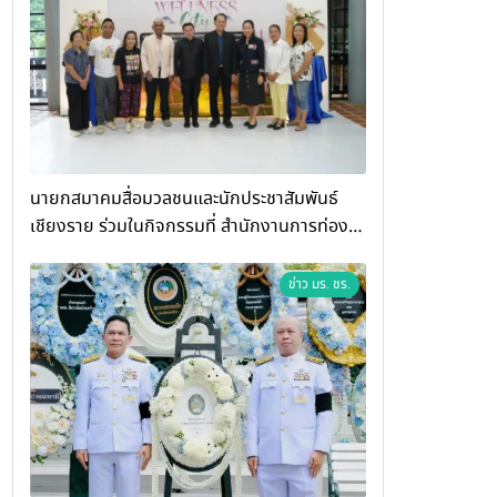
นายกสมาคมสื่อมวลชนและนักประชาสัมพันธ์
เชียงราย ร่วมในกิจกรรมที่ สำนักงานการท่อง
เที่ยวและกีฬาจังหวัดเชียงราย จัดกิจกรรมอบรม
“การพัฒนาศักยภาพผู้ประกอบการและเครือข่าย
ข่าว มร. ชร.
ธุรกิจ Wellness สู่การเติบโตอย่างยั่งยืน
(Chiang Rai Wellness Business
Academy)”