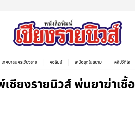
เทศบาลนครเชียงราย
คอลัมน์
เหนือสุดในสยาม
คลิปวีดีโอ
เชียงรายนิวส์​ พ่นยาฆ่าเชื