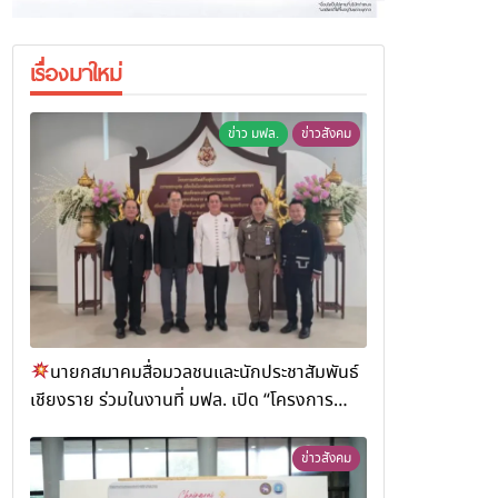
เรื่องมาใหม่
ข่าว มฟล.
ข่าวสังคม
นายกสมาคมสื่อมวลชนและนักประชาสัมพันธ์
เชียงราย ร่วมในงานที่ มฟล. เปิด “โครงการ
เสริมสร้างสุขภาวะพระสงฆ์” ถวายพระกุศล 99
พรรษา สมเด็จพระสังฆราช
ข่าวสังคม