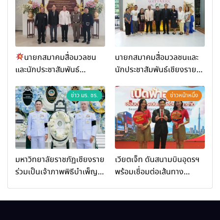
นายกสมาคมสื่อมวลชน
นายกสมาคมสื่อมวลชนและ
และนักประชาสัมพันธ์
นักประชาสัมพันธ์เชียงราย
เชียงราย ร่วมในงานที่ มฟล.
ร่วมในกิจกรรมที่ สำนักงาน
เปิด “โครงการเสริมสร้างสุข
การท่องเที่ยวและกีฬาจังหวัด
ข่าว มร. ชร.
ข่าวหน้าหนึ่ง
ภาวะพระสงฆ์” ถวายพระกุศล
เชียงราย จัดกิจกรรมอบรม
99 พรรษา สมเด็จพระ
“การพัฒนาศักยภาพผู้
สังฆราช
ประกอบการและเครือข่าย
ธุรกิจ Wellness สู่การ
เติบโตอย่างยั่งยืน (Chiang
มหาวิทยาลัยราชภัฏเชียงราย
เวียตเจ็ท ดันสนามบินอุดรฯ
Rai Wellness Business
ร่วมเป็นเจ้าภาพพิธีบำเพ็ญ
พร้อมเชื่อมต่อเส้นทาง
Academy)”
กุศล พร้อมน้อมสำนึกในพระ
นานาชาติ
มหากรุณาธิคุณ