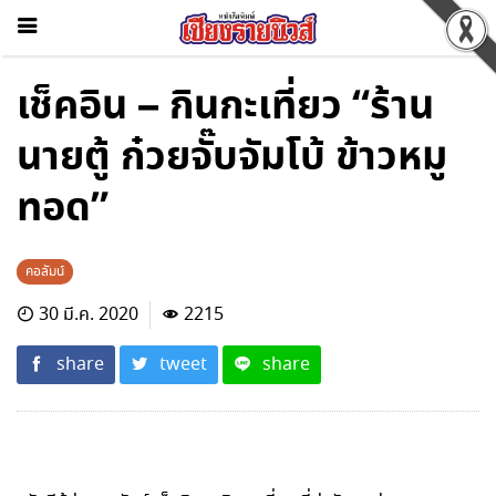
เช็คอิน – กินกะเที่ยว “ร้าน
นายตู้ ก๋วยจั๊บจัมโบ้ ข้าวหมู
ทอด”
คอลัมน์
30 มี.ค. 2020
2215
share
tweet
share