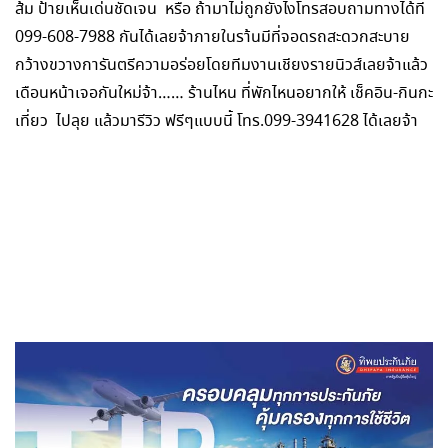
ส้ม ป้ายเห็นเด่นชัดเจน หรือ ถ้ามาไม่ถูกยังไงโทรสอบถามทางได้ที่
099-608-7988 กันได้เลยจ้าภายในรา้นมีที่จอดรถสะดวกสะบาย
กว้างขวางการันตรีความอร่อยโดยทีมงานเชียงรายนิวส์เลยจ้าแล้ว
เดือนหน้าเจอกันใหม่จ้า…… ร้านไหน ที่พักไหนอยากให้ เช็คอิน-กินกะ
เที่ยว ไปลุย แล้วมารีวิว ฟรีๆแบบนี้ โทร.099-3941628 ได้เลยจ้า