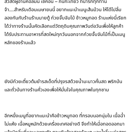
สวัสดีผู้อ่านคอลัมน์ เช็คอิน – กินกะเที่ยว ที่น่ารักทุกท่าน
จ้า….สำหรับเดือนเมษายนนี้ อยากแนะนำเมนูเส้นม้วน ให้ได้ไปลิ้ม
ลองกันกับร้านร้านนายตู้ ก๋วยจั๊บจัมโบ้ ข้าวหมูทอด ร้านแห่งนี้เรียก
ได้ว่าทางร้านนั้นคัดเลือกแต่วัตถุดิบคุณภาพวันต่อวันเพื่อให้ลูกค้า
ได้รับประทานอาหารที่สดใหม่ทุกวันนอกจากก๋วยจั๊บจัมโบ้ที่เป็นเมนู
หลักของร้านแล้ว
ยังมีก๋วยเตี๋ยวต้มยำรสเด็ดที่ปรุงรสด้วยน้ำมะนาวคั้นสด พริกป่น
และถั่วป่นทางร้านคั่วเองเพื่อให้มั่นใจในคุณภาพในทุกชาม
อีกหนึ่งเมนูที่อยากแนะนำคือข้าวหมูทอด ที่กรอบนอกนุ่มใน เนื้อฉ่ำ
ไม่แห้ง เนื้อหมูหมักด้วยเครื่องเทศอย่างดี จึงทำให้เมื่อทอดออกมา