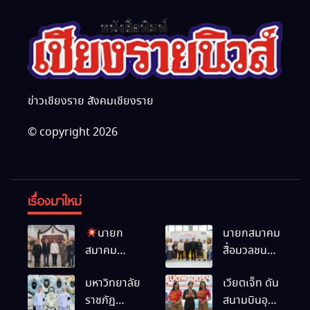
ข่าวเชียงราย สังคมเชียงราย
© copyright 2026
เรื่องมาใหม่
นายก
นายกสมาคม
สมาคม
สื่อมวลชน
สื่อมวลชน
และนัก
มหาวิทยาลัย
เวียตเจ็ท ดัน
และนัก
ประชาสัมพันธ์
ราชภัฏ
สนามบินอุ
ประชาสัมพันธ์
เชียงราย