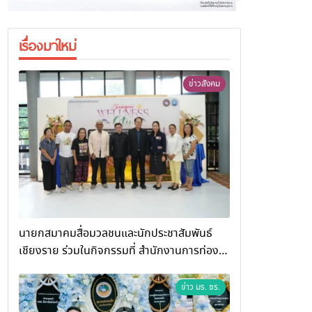
เรื่องมาใหม่
ข่าวสังคม
นายกสมาคมสื่อมวลชนและนักประชาสัมพันธ์
เชียงราย ร่วมในกิจกรรมที่ สำนักงานการท่อง
เที่ยวและกีฬาจังหวัดเชียงราย จัดกิจกรรมอบรม
“การพัฒนาศักยภาพผู้ประกอบการและเครือข่าย
ข่าว มร. ชร.
ธุรกิจ Wellness สู่การเติบโตอย่างยั่งยืน