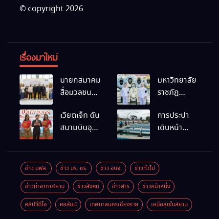
© copyright 2026
เรื่องมาใหม่
นายกสมาคม
มหาวิทยาลัย
สื่อมวลชน
ราชภัฏ
และนัก
เชียงราย
เวียตเจ็ท ดัน
การประปา
ประชาสัมพันธ์
ร่วมเป็นเจ้า
สนามบินอุ
เดินหน้า
เชียงราย
ภาพพิธี
ดรฯ พร้อม
สถานีผลิตน้ำ
ร่วมใน
บำเพ็ญกุศล
เชื่อมต่อเส้น
แห่งใหม่
กิจกรรมที่
พร้อมน้อม
ทางนานาชาติ
สำนักงาน
สำนึกในพระ
ข่าว มฟล.
ข่าว มร. ชร.
ข่าว อบจ.
ข่าวทั่วไป
การท่องเที่ยว
มหากรุณาธิคุณ
ข่าวท่าอากาศยาน
ข่าวสังคม
ข่าวสาร
ข่าวหน้าหนึ่ง
และกีฬา
จังหวัด
คลิปวีดีโอ
คอลัมน์
เทศบาลนครเชียงราย
เหนือสุดในสยาม
เชียงราย จัด