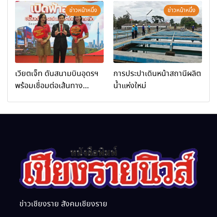
การท่องเที่ยวและกีฬาจังหวัด
มหากรุณาธิคุณ
ข่าวหน้าหนึ่ง
ข่าวหน้าหนึ่ง
เชียงราย จัดกิจกรรมอบรม
“การพัฒนาศักยภาพผู้
ประกอบการและเครือข่าย
ธุรกิจ Wellness สู่การ
เติบโตอย่างยั่งยืน (Chiang
เวียตเจ็ท ดันสนามบินอุดรฯ
การประปาเดินหน้าสถานีผลิต
Rai Wellness Business
พร้อมเชื่อมต่อเส้นทาง
น้ำแห่งใหม่
Academy)”
นานาชาติ
ข่าวเชียงราย สังคมเชียงราย