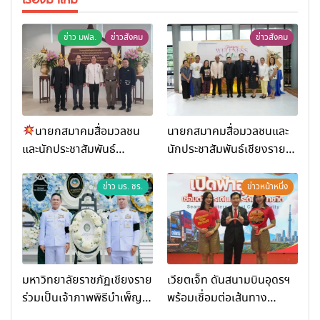
ข่าว มฟล.
ข่าวสังคม
ข่าวสังคม
นายกสมาคมสื่อมวลชน
นายกสมาคมสื่อมวลชนและ
และนักประชาสัมพันธ์
นักประชาสัมพันธ์เชียงราย
เชียงราย ร่วมในงานที่ มฟล.
ร่วมในกิจกรรมที่ สำนักงาน
เปิด “โครงการเสริมสร้างสุข
การท่องเที่ยวและกีฬาจังหวัด
ข่าว มร. ชร.
ข่าวหน้าหนึ่ง
ภาวะพระสงฆ์” ถวายพระกุศล
เชียงราย จัดกิจกรรมอบรม
99 พรรษา สมเด็จพระ
“การพัฒนาศักยภาพผู้
สังฆราช
ประกอบการและเครือข่าย
ธุรกิจ Wellness สู่การ
เติบโตอย่างยั่งยืน (Chiang
มหาวิทยาลัยราชภัฏเชียงราย
เวียตเจ็ท ดันสนามบินอุดรฯ
Rai Wellness Business
ร่วมเป็นเจ้าภาพพิธีบำเพ็ญ
พร้อมเชื่อมต่อเส้นทาง
Academy)”
กุศล พร้อมน้อมสำนึกในพระ
นานาชาติ