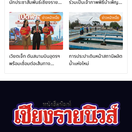
นักประชาสัมพันธ์เชียงราย
ร่วมเป็นเจ้าภาพพิธีบำเพ็ญ
ร่วมในกิจกรรมที่ สำนักงาน
กุศล พร้อมน้อมสำนึกในพระ
การท่องเที่ยวและกีฬาจังหวัด
มหากรุณาธิคุณ
ข่าวหน้าหนึ่ง
ข่าวหน้าหนึ่ง
เชียงราย จัดกิจกรรมอบรม
“การพัฒนาศักยภาพผู้
ประกอบการและเครือข่าย
ธุรกิจ Wellness สู่การ
เติบโตอย่างยั่งยืน (Chiang
เวียตเจ็ท ดันสนามบินอุดรฯ
การประปาเดินหน้าสถานีผลิต
Rai Wellness Business
พร้อมเชื่อมต่อเส้นทาง
น้ำแห่งใหม่
Academy)”
นานาชาติ