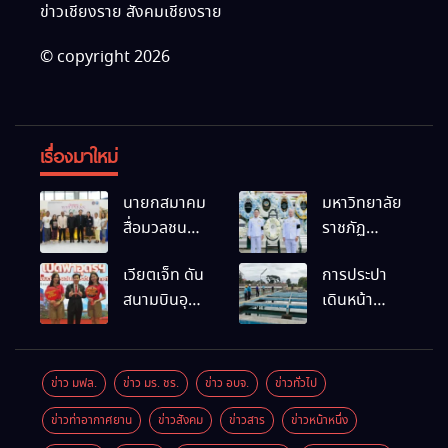
ข่าวเชียงราย สังคมเชียงราย
© copyright 2026
เรื่องมาใหม่
นายกสมาคม
มหาวิทยาลัย
สื่อมวลชน
ราชภัฏ
และนัก
เชียงราย
เวียตเจ็ท ดัน
การประปา
ประชาสัมพันธ์
ร่วมเป็นเจ้า
สนามบินอุ
เดินหน้า
เชียงราย
ภาพพิธี
ดรฯ พร้อม
สถานีผลิตน้ำ
ร่วมใน
บำเพ็ญกุศล
เชื่อมต่อเส้น
แห่งใหม่
กิจกรรมที่
พร้อมน้อม
ทางนานาชาติ
สำนักงาน
สำนึกในพระ
ข่าว มฟล.
ข่าว มร. ชร.
ข่าว อบจ.
ข่าวทั่วไป
การท่องเที่ยว
มหากรุณาธิคุณ
ข่าวท่าอากาศยาน
ข่าวสังคม
ข่าวสาร
ข่าวหน้าหนึ่ง
และกีฬา