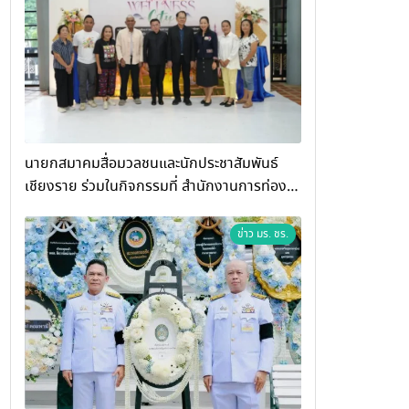
นายกสมาคมสื่อมวลชนและนักประชาสัมพันธ์
เชียงราย ร่วมในกิจกรรมที่ สำนักงานการท่อง
เที่ยวและกีฬาจังหวัดเชียงราย จัดกิจกรรมอบรม
“การพัฒนาศักยภาพผู้ประกอบการและเครือข่าย
ข่าว มร. ชร.
ธุรกิจ Wellness สู่การเติบโตอย่างยั่งยืน
(Chiang Rai Wellness Business
Academy)”