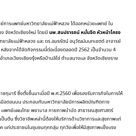
ศูนย์การแพทย์มหาวิทยาลัยแม่ฟ้าหลวง ได้ออกหน่วยแพทย์ ใน
นพ.สมปรารถน์ หมั่นจิต หัวหน้าโครง
ง จังหวัดเชียงใหม่ โดยมี
าลัยแม่ฟ้าหลวง และ ดร.อมรรัตน์ อนุวัฒน์นนทเขตต์ อาจารย์
 หลังจากได้จัดกิจกรรมนี้ต่อเนื่องตลอดปี 2562 เป็นจำนวน 4
 อำเภอเวียงเชียงรุ้งหรือบ้านลิไข่ ตำบลนางแล จังหวัดเชียงราย
มารี ซึ่งตั้งขึ้นมาเมื่อปี พ.ศ.2560 เพื่อรองรับภารกิจในการให้
หนือตอนบน ประกอบกับมหาวิทยาลัยมีการผลิตบัณฑิตทาง
จีน แพทย์แผนไทย พยาบาล กายภาพบำบัด สาธารณสุขศาสตร์
ต้น ซึ่งวิชาชีพเหล่านี้ต้องให้บริการด้านวิชาการและสุขภาพแก่
รค แก่ประชาชนในชุมชนทุกกลุ่ม ทุกวัยเพื่อให้มีสุขภาพแข็งแรง