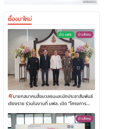
เรื่องมาใหม่
ข่าว มฟล.
ข่าวสังคม
นายกสมาคมสื่อมวลชนและนักประชาสัมพันธ์
เชียงราย ร่วมในงานที่ มฟล. เปิด “โครงการ
เสริมสร้างสุขภาวะพระสงฆ์” ถวายพระกุศล 99
พรรษา สมเด็จพระสังฆราช
ข่าวสังคม