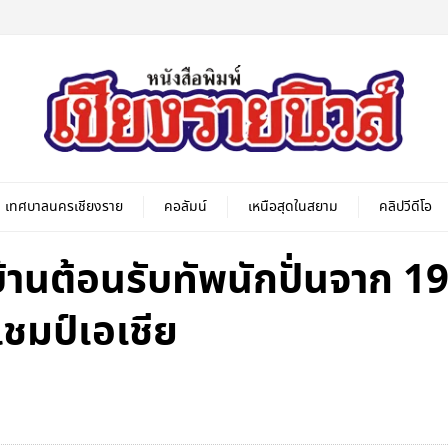
เทศบาลนครเชียงราย
คอลัมน์
เหนือสุดในสยาม
คลิปวีดีโอ
บ้านต้อนรับทัพนักปั่นจาก 1
แชมป์เอเชีย