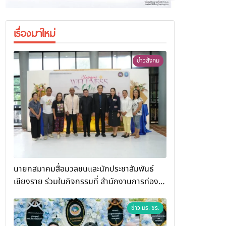
เรื่องมาใหม่
ข่าวสังคม
นายกสมาคมสื่อมวลชนและนักประชาสัมพันธ์
เชียงราย ร่วมในกิจกรรมที่ สำนักงานการท่อง
เที่ยวและกีฬาจังหวัดเชียงราย จัดกิจกรรมอบรม
“การพัฒนาศักยภาพผู้ประกอบการและเครือข่าย
ข่าว มร. ชร.
ธุรกิจ Wellness สู่การเติบโตอย่างยั่งยืน