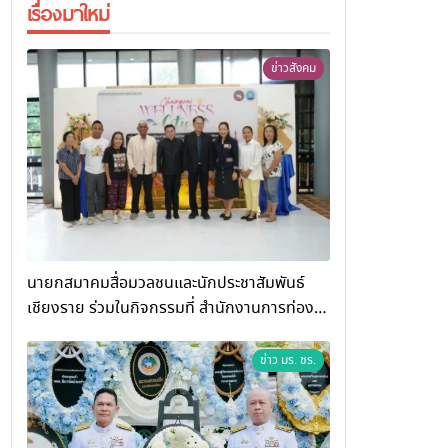
เรื่องมาใหม่
ข่าวสังคม
นายกสมาคมสื่อมวลชนและนักประชาสัมพันธ์
เชียงราย ร่วมในกิจกรรมที่ สำนักงานการท่อง
เที่ยวและกีฬาจังหวัดเชียงราย จัดกิจกรรมอบรม
“การพัฒนาศักยภาพผู้ประกอบการและเครือข่าย
ข่าว มร. ชร.
ธุรกิจ Wellness สู่การเติบโตอย่างยั่งยืน
(Chiang Rai Wellness Business
Academy)”