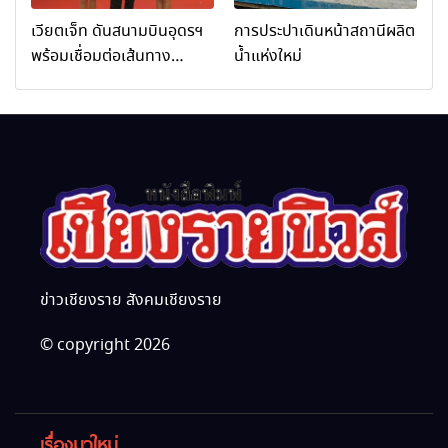
เติบโตอย่างยั่งยืน (Chiang
เวียตเจ็ท ดันสนามบินอุดรฯ
การประปาเดินหน้าสถานีผลิต
Rai Wellness Business
พร้อมเชื่อมต่อเส้นทาง
น้ำแห่งใหม่
Academy)”
นานาชาติ
ข่าวเชียงราย สังคมเชียงราย
© copyright 2026
เรื่องมาใหม่