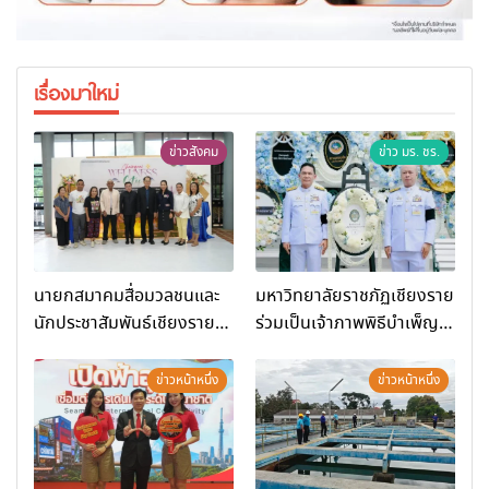
เรื่องมาใหม่
ข่าวสังคม
ข่าว มร. ชร.
นายกสมาคมสื่อมวลชนและ
มหาวิทยาลัยราชภัฏเชียงราย
นักประชาสัมพันธ์เชียงราย
ร่วมเป็นเจ้าภาพพิธีบำเพ็ญ
ร่วมในกิจกรรมที่ สำนักงาน
กุศล พร้อมน้อมสำนึกในพระ
การท่องเที่ยวและกีฬาจังหวัด
มหากรุณาธิคุณ
ข่าวหน้าหนึ่ง
ข่าวหน้าหนึ่ง
เชียงราย จัดกิจกรรมอบรม
“การพัฒนาศักยภาพผู้
ประกอบการและเครือข่าย
ธุรกิจ Wellness สู่การ