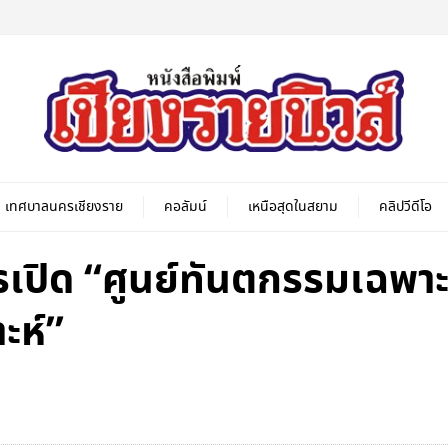
เทศบาลนครเชียงราย
คอลัมน์
เหนือสุดในสยาม
คลิปวีดีโอ
การเปิด “ศูนย์ทันตกรรมเฉพ
ะห์”