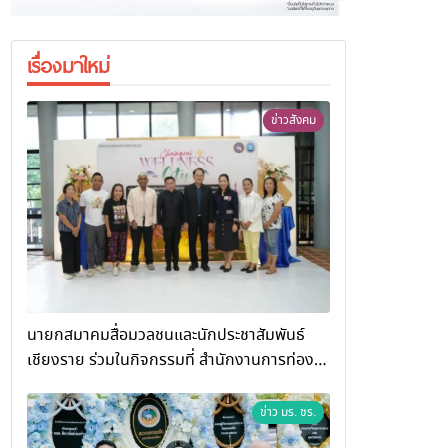
เรื่องมาใหม่
ข่าวสังคม
นายกสมาคมสื่อมวลชนและนักประชาสัมพันธ์
เชียงราย ร่วมในกิจกรรมที่ สำนักงานการท่อง
เที่ยวและกีฬาจังหวัดเชียงราย จัดกิจกรรมอบรม
“การพัฒนาศักยภาพผู้ประกอบการและเครือข่าย
ข่าว มร. ชร.
ธุรกิจ Wellness สู่การเติบโตอย่างยั่งยืน