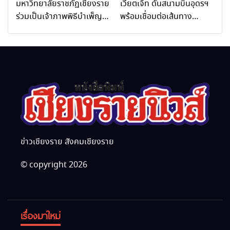
มหาวิทยาลัยราชภัฏเชียงราย
เวียตเจ็ท ดันสนามบินอุดรฯ
Rai Wellness Business
ร่วมเป็นเจ้าภาพพิธีบำเพ็ญ
พร้อมเชื่อมต่อเส้นทาง
Academy)”
กุศล พร้อมน้อมสำนึกในพระ
นานาชาติ
มหากรุณาธิคุณ
ข่าวเชียงราย สังคมเชียงราย
© copyright 2026
เรื่องมาใหม่