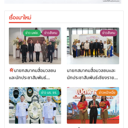
เรื่องมาใหม่
ข่าว มฟล.
ข่าวสังคม
ข่าวสังคม
นายกสมาคมสื่อมวลชน
นายกสมาคมสื่อมวลชนและ
และนักประชาสัมพันธ์
นักประชาสัมพันธ์เชียงราย
เชียงราย ร่วมในงานที่ มฟล.
ร่วมในกิจกรรมที่ สำนักงาน
เปิด “โครงการเสริมสร้างสุข
การท่องเที่ยวและกีฬาจังหวัด
ข่าว มร. ชร.
ข่าวหน้าหนึ่ง
ภาวะพระสงฆ์” ถวายพระกุศล
เชียงราย จัดกิจกรรมอบรม
99 พรรษา สมเด็จพระ
“การพัฒนาศักยภาพผู้
สังฆราช
ประกอบการและเครือข่าย
ธุรกิจ Wellness สู่การ
เติบโตอย่างยั่งยืน (Chiang