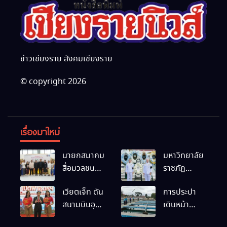
ข่าวเชียงราย สังคมเชียงราย
© copyright 2026
เรื่องมาใหม่
นายกสมาคม
มหาวิทยาลัย
สื่อมวลชน
ราชภัฏ
และนัก
เชียงราย
เวียตเจ็ท ดัน
การประปา
ประชาสัมพันธ์
ร่วมเป็นเจ้า
สนามบินอุ
เดินหน้า
เชียงราย
ภาพพิธี
ดรฯ พร้อม
สถานีผลิตน้ำ
ร่วมใน
บำเพ็ญกุศล