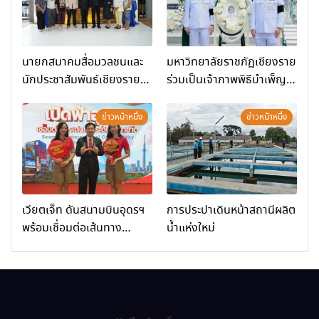
นายกสมาคมสื่อมวลชนและ
มหาวิทยาลัยราชภัฏเชียงราย
นักประชาสัมพันธ์เชียงราย
ร่วมเป็นเจ้าภาพพิธีบำเพ็ญ
ร่วมในกิจกรรมที่ สำนักงาน
กุศล พร้อมน้อมสำนึกในพระ
การท่องเที่ยวและกีฬาจังหวัด
มหากรุณาธิคุณ
ข่าวหน้าหนึ่ง
ข่าวหน้าหนึ่ง
เชียงราย จัดกิจกรรมอบรม
“การพัฒนาศักยภาพผู้
ประกอบการและเครือข่าย
ธุรกิจ Wellness สู่การ
เติบโตอย่างยั่งยืน (Chiang
เวียตเจ็ท ดันสนามบินอุดรฯ
การประปาเดินหน้าสถานีผลิต
Rai Wellness Business
พร้อมเชื่อมต่อเส้นทาง
น้ำแห่งใหม่
Academy)”
นานาชาติ