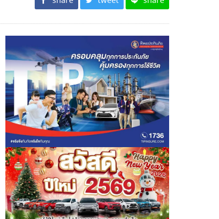
share
tweet
share