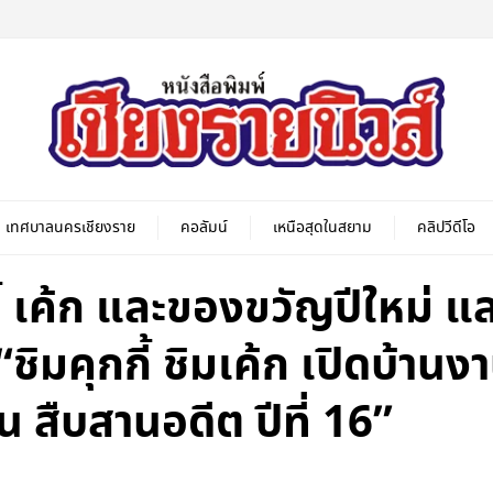
เทศบาลนครเชียงราย
คอลัมน์
เหนือสุดในสยาม
คลิปวีดีโอ
้ เค้ก และของขวัญปีใหม่ แ
ชิมคุกกี้ ชิมเค้ก เปิดบ้าน
 สืบสานอดีต ปีที่ 16”