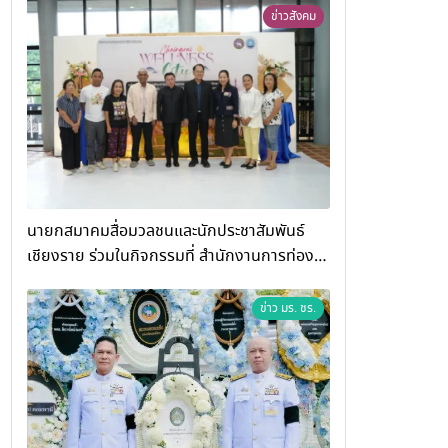
พรรษา สมเด็จพระสังฆราช
ข่าวสังคม
นายกสมาคมสื่อมวลชนและนักประชาสัมพันธ์
เชียงราย ร่วมในกิจกรรมที่ สำนักงานการท่อง
เที่ยวและกีฬาจังหวัดเชียงราย จัดกิจกรรมอบรม
“การพัฒนาศักยภาพผู้ประกอบการและเครือข่าย
ข่าว มร. ชร.
ธุรกิจ Wellness สู่การเติบโตอย่างยั่งยืน
(Chiang Rai Wellness Business
Academy)”