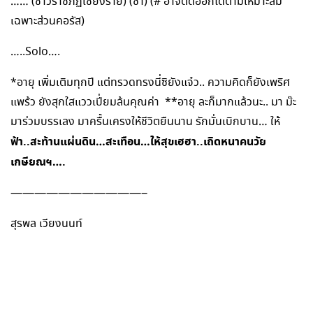
…… (ชาวราชภัฏเชียงราย) (ซ้ำ) (# อาจตัดออกได้ตามเหมาะสม
เฉพาะส่วนคอรัส)
…..Solo….
*อายุ เพิ่มเติมทุกปี แต่ทรวดทรงนี่ซิยังแจ๋ว.. ความคิดก็ยังเพริศ
แพร้ว ยังสุกใสแววเปี่ยมล้นคุณค่า **อายุ ละก็มากแล้วนะ.. มา ม๊ะ
มาร่วมบรรเลง มาครื้นเครงให้ชีวิตยืนนาน รักมั่นเบิกบาน… ให้
ฟ้า..สะท้านแผ่นดิน…สะเทือน…ให้สุขเฮฮา..เถิดหนาคนวัย
เกษียณฯ….
———————————–
สุรพล เวียงนนท์