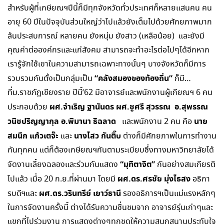
สำหรับผู้ที่เกษียณฯปีนี้ก็มีทุกจังหวัดทั่วประเทศก็หลายแสนคน คน
อายุ 60 ปีในปัจจุบันส่วนใหญ่ว่าไปแล้วยังเต็มไปด้วยศักยภาพมาก
ล้นประสบการณ์ หลายคน ยังหนุ่ม ยังสาว (เหลือน้อย) และยังมี
คุณค่าต่อองค์กรและแก่สังคม สามารถจะทำอะไรต่อไปๆได้อีกหาก
เรารู้จักใช้เขาในความสามารถเฉพาะทางนั้นๆ บางจังหวัดก็มีการ
“คลังสมองของท้องถิ่น”
รวบรวมกันตั้งเป็นกลุ่มเป็น
ก็มี…
ที่ม.ราชภัฏเชียงราย ปีนี้’62 มีอาจารย์และพนักงานผู้เกียณฯ 6 คน
ผศ.จำเริญ ฐานันดร ผศ.ชูศรี สุวรรณ อ.สุพรรณ
ประกอบด้วย
วนิชปริญญากุล อ.พิมานา ธิฉลาด
นาย
และพนักงาน 2 คน คือ
สมนึก แก้วเตจ๊ะ
นางไสว กันติ๊บ
และ
ต่างก็มีศักยภาพในการทำงาน
กันทุกคน แต่ก็ต้องเกษียณฯกันตามระเบียบซึ่งทางมหาวิทยาลัยได้
“มุทิตาจิต”
จัดงานเลี้ยงฉลองและร่วมกันแสดง
กันอย่างสมเกียรติ
ผศ.ดร.ศรชัย มุ่งไธสง
ไปแล้ว เมื่อ 20 ก.ย.ที่ผ่านมา โดยมี
อธิกา
ผศ.ดร.วรินทรีย์ เยาว์ธานี
รบดีฯและ
รองอธิการฯเป็นแม่แรงหลักๆ
ในการจัดงานครั้งนี้ ต่างได้รับความชื่นชมจาก อาจารย์รุ่นเก่าๆและ
แขกที่ไปร่วมงาน การแสดงต่างๆทุกชุดให้ความสนุกสนานประทับใจ