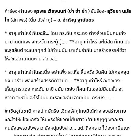
สุรพล เวียงนนท์ (ช่า ช่า ช่า )
สุวิชชา นมัส
คำร้อง-ทำนอง
ขับร้อง-
โก
– อ. จำเริญ ฐานันดร
(สถาพร) (นิ่ม บัวลำภู)
* อายุ เท่าไหร่ กันละจ๊ะ.. ไฉน กระฉับ กระเฉง ต่างล้วนเป็นคนเก่ง
มามาดนักเพลงกระวิ๊ด กระตู้ วู้…. **อายุ เท่าไหร่ ละไม่สน ก็คน มัน
จะสุขสันต์ จะแบกทุกข์ ไปทำไมนั่น มาเต้นรำกัน มาสร้างสรรค์ชีวา
ให้สุขเฮฮาเถิดนะคน สอ.วอ…
* อายุ เท่าไหร่ กันละเนี่ย อย่าเพิ่ง ละเหี่ย สิ้นหวัง วันคืน ไม่เคยหยุด
ยั้ง มาร่วมพลังสร้างสรรค์ความดี … **อายุ เท่าไหร่ ละตัวเอง…
เห็นดู กระเฉง กระฉับ มาซิ ขยับ เขย่ง ก็คนกันเองไม่มีชนชั้น จะ
หวาด จะหวั่น อะไรไปนั่น ก็เธอและฉัน อายุเป็น..กระบุง……
# เชิดชูในชาติ ศาสน์ กษัตริย์ เจิดจรัสคู่ไทยมิได้ห่าง จงสร้างกาย
และใจให้แข็งแกร่ง ให้มีแรงให้ชีวิตนี้ยืนยาว เอ้าเชิญๆๆ พวกเรา..
คนยังแพรวยังพราว ยังหนุ่มยังสาว… แต่..ถึงคราวก็ต้องเกษียณฯ