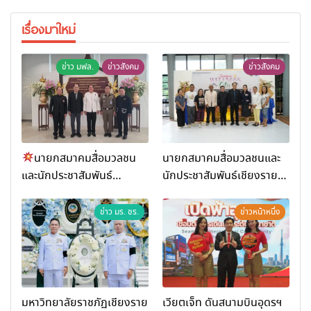
เรื่องมาใหม่
ข่าว มฟล.
ข่าวสังคม
ข่าวสังคม
นายกสมาคมสื่อมวลชน
นายกสมาคมสื่อมวลชนและ
และนักประชาสัมพันธ์
นักประชาสัมพันธ์เชียงราย
เชียงราย ร่วมในงานที่ มฟล.
ร่วมในกิจกรรมที่ สำนักงาน
เปิด “โครงการเสริมสร้างสุข
การท่องเที่ยวและกีฬาจังหวัด
ข่าว มร. ชร.
ข่าวหน้าหนึ่ง
ภาวะพระสงฆ์” ถวายพระกุศล
เชียงราย จัดกิจกรรมอบรม
99 พรรษา สมเด็จพระ
“การพัฒนาศักยภาพผู้
สังฆราช
ประกอบการและเครือข่าย
ธุรกิจ Wellness สู่การ
เติบโตอย่างยั่งยืน (Chiang
มหาวิทยาลัยราชภัฏเชียงราย
เวียตเจ็ท ดันสนามบินอุดรฯ