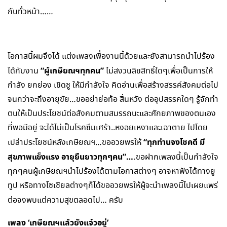
กันทั่วหน้า……
โอกาสนี้ผมจึงได้ แต่งเพลงเพื่องานนี้ด้วยและยังสามารถนำไปร้อง
“ผู้เกษียณฯทุกคน”
ได้กับงาน
ไม่สงวนลิขสิทธิ์ใดๆเพื่อเป็นการให้
กำลัง ยกย่อง เชิดชู ให้มีกำลังใจ คิดอ่านเพื่อสร้างสรรค์สังคมต่อไป
จนกว่าจะถึงอายุขัย…ขออย่าย่อท้อ สิ้นหวัง ต่ออุปสรรคใดๆ รู้จักทำ
ตนให้เป็นประโยชน์ต่อสังคมตามสมรรถนะและศักยภาพของตนเอง
ที่พอมีอยู่ จะได้ไม่เป็นโรคซึมเศร้า..หงอยเหงาและเฉาตาย ไปโดย
“ทุกท่านจงโชคดี มี
เปล่าประโยชน์หลังเกษียณฯ…ขออวยพรให้
สุขภาพแข็งแรง อายุยืนยาวทุกๆคน”….
ขอฝากเพลงนี้เป็นกำลังใจ
ทุกๆคนผู้เกษียณฯนำไปร้องได้ตามโอกาสต่างๆ อาจหาฟังได้ทางยู
ทูป หรือทางโซเชียลต่างๆก็ได้ขออวยพรให้ผู้จะนำเพลงนี้ไปเผยแพร่
ต่อจงพบแต่ความสุขตลอดไป… ครับ
เพลง
‘เกษียณฯแล้วยังแจ๋วอยู่’