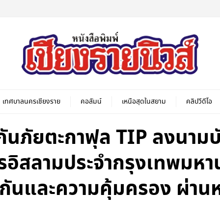
เทศบาลนครเชียงราย
คอลัมน์
เหนือสุดในสยาม
คลิปวีดีโอ
กันภัยตะกาฟุล TIP ลงนาม
รอิสลามประจำกรุงเทพมหานค
ระกันและความคุ้มครอง ผ่าน