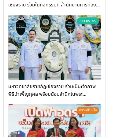
เชียงราย ร่วมในกิจกรรมที่ สำนักงานการท่อง
เที่ยวและกีฬาจังหวัดเชียงราย จัดกิจกรรมอบรม
“การพัฒนาศักยภาพผู้ประกอบการและเครือข่าย
ข่าว มร. ชร.
ธุรกิจ Wellness สู่การเติบโตอย่างยั่งยืน
(Chiang Rai Wellness Business
Academy)”
มหาวิทยาลัยราชภัฏเชียงราย ร่วมเป็นเจ้าภาพ
พิธีบำเพ็ญกุศล พร้อมน้อมสำนึกในพระ
มหากรุณาธิคุณ
ข่าวหน้าหนึ่ง