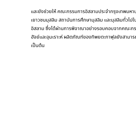
และยังช่วยให้ คณะกรรมการอิสลามประจำกรุงเทพมหาน
เยาวชนมุสลิม สถาบันการศึกษามุสลิม และมุสลิมทั่วไป
อิสลาม ซึ่งได้ผ่านการพิจาณาอย่างรอบคอบจากคณะกรรม
ฮัจย์และอุมเราะห์ ผลิตภัณฑ์ของทิพยตะกาฟุลยังสามา
เป็นต้น