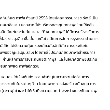
ะกันภัยตะกาฟุล ตั้งแต่ปี 2558 โดยมีคณะกรรมการชะรีอะฮ์ เป็น
งศาสนาอิสลาม นอกจากนี้ยังบริหารกองทุนตะกาฟุล โดยใช้หลัก
ได้ว่า ผลิตภัณฑ์ประกันภัยฮาลาล “ทิพยตะกาฟุล” ได้มีการบริหารจัดการ
ี่น้องชาวมุสลิม เชื่อมั่นและมั่นใจได้ในการจัดการธุรกรรมด้านการ
ัสยิด ได้รับความคุ้มครองเกี่ยวกับอัคคีภัย การประกันภัย
บพิธีฮัจญ์และอุมเราะห์ โดยการใช้ประกันภัยตะกาฟุลสำหรับการ
นๆ ผ่านหลักการการประกันภัยตะกาฟุล และในอนาคตทิพยประกัน
ริษัททิพยตะกาฟุลอีกด้วย
หานคร ได้เล็งเห็นถึง ความสำคัญในความร่วมมือด้านการ
นการร่วมกันในหลายๆด้าน โดยเฉพาะ การส่งเสริม สนับสนุน การ
 (ตะกาฟุล) และทำให้เห็นถึงความแตกต่างระหว่างประกันตะกาฟุล