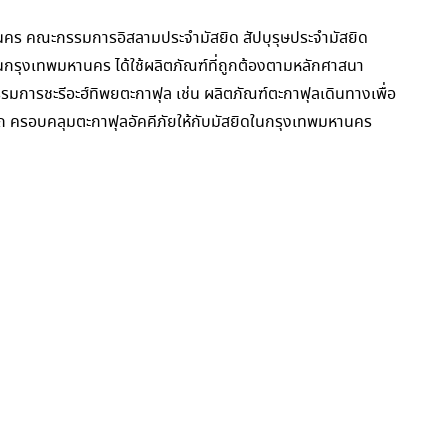
คร คณะกรรมการอิสลามประจำมัสยิด สัปบุรุษประจำมัสยิด
ในกรุงเทพมหานคร ได้ใช้ผลิตภัณฑ์ที่ถูกต้องตามหลักศาสนา
การชะรีอะฮ์ทิพยตะกาฟุล เช่น ผลิตภัณฑ์ตะกาฟุลเดินทางเพื่อ
รถ ครอบคลุมตะกาฟุลอัคคีภัยให้กับมัสยิดในกรุงเทพมหานคร