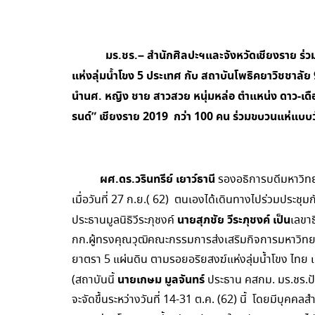
มร.ชร.
– สำนักศิลปะฯและจังหวัดเชียงราย ร่
แห่งลุ่มน้ำโขง 5 ประเทศ กับ สถาบันโพธิคยาวิชชาลัย 9
นำนศ. หญิง ชาย สาวสวย หนุ่มหล่อ ตำแหน่ง ดาว-เด
รนด์” เชียงราย 2019 กว่า 100 คน ร่วมขบวนแห่แบบ
ผศ.ดร.วรินทรีย์ เยาว์ธานี
รองอธิการบดีมหาวิทย
เมื่อวันที่ 27 ก.ย.( 62) ตนเองได้เดินทางไปร่วมประชุม
นายสุภชัย วีระภุชงค์ เป็น
ประธานมูลนิธิวีระภุชงค์
เลขา
กก.ผู้ทรงคุณวุฒิคณะกรรมการส่งเสริมกิจการมหาวิทย
ยาตรา 5 แผ่นดิน ตามรอยอริยสงฆ์แห่งลุ่มน้ำโขง ไทย เมีย
นายเกษม มูลจันทร์
(สถาบันนี้
ประธาน คสกม. มร.ชร.ปัจ
จะจัดขึ้นระหว่างวันที่ 14-31 ต.ค. (62) นี้ โดยมีบุคค