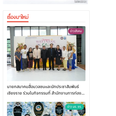
เรื่องมาใหม่
ข่าวสังคม
นายกสมาคมสื่อมวลชนและนักประชาสัมพันธ์
เชียงราย ร่วมในกิจกรรมที่ สำนักงานการท่อง
เที่ยวและกีฬาจังหวัดเชียงราย จัดกิจกรรมอบรม
“การพัฒนาศักยภาพผู้ประกอบการและเครือข่าย
ข่าว มร. ชร.
ธุรกิจ Wellness สู่การเติบโตอย่างยั่งยืน