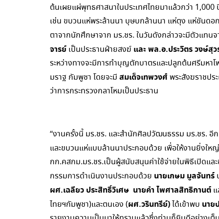
ต้นเผยแผ่พุทธศาสนาในประเทศไทยมาแล้วกว่า 1,000 ปี พิ
เช่น ขบวนแห่พระล้านนา บุษบกล้านนา แห่ตุง แห่ขันดอ
ตาจากนักศึกษาจาก มร.ชร. ในวันดังกล่าวจะมีตัวแทนจ
จารย์
และ พล.อ.ประวิตร วงษ์สุ
เป็นประธานฝ่ายสงฆ์
ระหว่างทางจะมีการทำบุญตักบาตรและปลูกต้นศรีมหาโพธิ
สมเด็จเทพวงศ์
มราฐ กัมพูชา โดยจะมี
พระสังฆราชประเ
ว่าการกระทรวงกลาโหมเป็นประธาน
“งานครั้งนี้ มร.ชร. และสำนักศิลปวัฒนธรรม มร.ชร. อีก
และขบวนแห่แบบล้านนาประกอบด้วย เพื่อให้งานยิ่งใหญ
กก.คสกม.มร.ชร.เป็นผู้สนับสนุนค่าใช้จ่ายในพิธีเปิดและ
นายเกษม มูลจันทร์
กรรมการดำเนินงานประกอบด้วย
ป
ผศ.เฉลียว ประสิทธิ์วิเศษ นายคำ ไพศาลสิทธิกานต์
แ
ผศ.วรินทรีย์)
นายป
ไทยฯกัมพูชา)และตนเอง (
ได้เข้าพบ
รายงานความเป็นมาให้ทราบแล้วซึ่งท่านก็ยินดีอย่างเต็มที