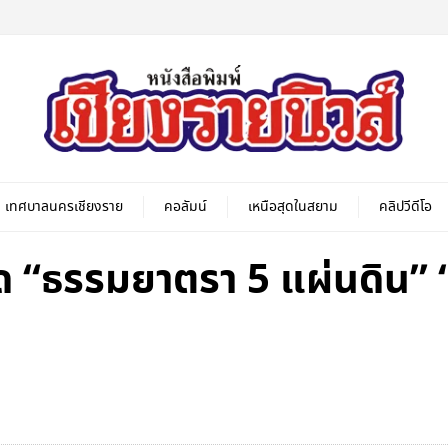
เทศบาลนครเชียงราย
คอลัมน์
เหนือสุดในสยาม
คลิปวีดีโอ
ด “ธรรมยาตรา 5 แผ่นดิน” 