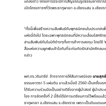
แถลงข่าว โครงการนี้จะมีการสัญจรในรูปธรรมยาตราไปต
เปิดโครงการฯที่วัดพระธาตุผาเงา อ.เชียงแสน จ.เชียงร
“ทั้งนี้เพื่อสร้างความสัมพันธ์กับพุทธนิกชนในประเทศเ
แห่งนี้ต่อไป โดยเฉพาะพุทธนิกชนที่มีความเลื่อมใสศรั
สานสัมพันธ์กันในมิติต่างๆทั้งการค้าการลงทุน โดยใช้
สื่อแห่งความผูกพันเข้าใจกันที่จะก่อเกิดรักสามัคคีก
กล่าว
นายสุภช
ผศ.ดร.วรินทรีย์ อ้างจากการให้สัมภาษณ์ของ
ธรรมยาตรา 5 แผ่นดิน มาแล้วเมื่อปี 2560 เป็นครั้งแ
ได้รับความร่วมมือเป็นอย่างดียิ่งจากผู้นำสงฆ์ ผู้นำประ
โขง การจัดครั้งที่ 2 นี้จึงได้มีการเตรียมการไว้พร้อมแล้ว
ธาตุผาเงา อ.เชียงแสน จ.เชียงราย เพราะเป็นดินแดนแห่ง