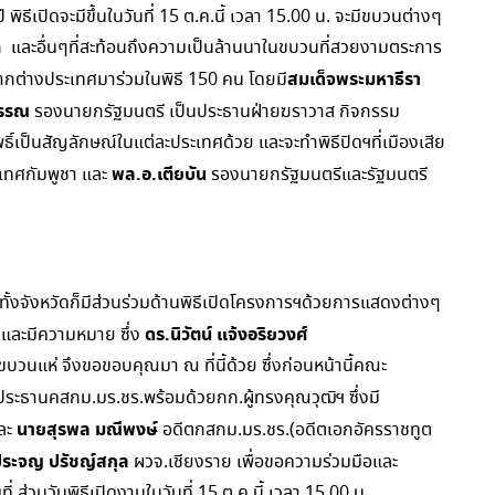
ธีเปิดจะมีขึ้นในวันที่ 15 ต.ค.นี้ เวลา 15.00 น. จะมีขบวนต่างๆ
ก และอื่นๆที่สะท้อนถึงความเป็นล้านนาในขบวนที่สวยงามตระการ
สมเด็จพระมหาธีรา
ากต่างประเทศมาร่วมในพิธี 150 คน โดยมี
วรรณ
รองนายกรัฐมนตรี เป็นประธานฝ่ายฆราวาส กิจกรรม
์เป็นสัญลักษณ์ในแต่ละประเทศด้วย และจะทำพิธีปิดฯที่เมืองเสีย
พล.อ.เตียบัน
ทศกัมพูชา และ
รองนายกรัฐมนตรีและรัฐมนตรี
ทั้งจังหวัดก็มีส่วนร่วมด้านพิธีเปิดโครงการฯด้วยการแสดงต่างๆ
ดร.นิวัตน์ แจ้งอริยวงศ์
่และมีความหมาย ซึ่ง
ขบวนแห่ จึงขอขอบคุณมา ณ ที่นี้ด้วย ซึ่งก่อนหน้านี้คณะ
ระธานคสกม.มร.ชร.พร้อมด้วยกก.ผู้ทรงคุณวุฒิฯ ซึ่งมี
นายสุรพล มณีพงษ์
ละ
อดีตกสกม.มร.ชร.(อดีตเอกอัครราชทูต
ระจญ ปรัชญ์สกุล
ผวจ.เชียงราย เพื่อขอความร่วมมือและ
่ ส่วนวันพิธีเปิดงานในวันที่ 15 ต.ค.นี้ เวลา 15.00 น.