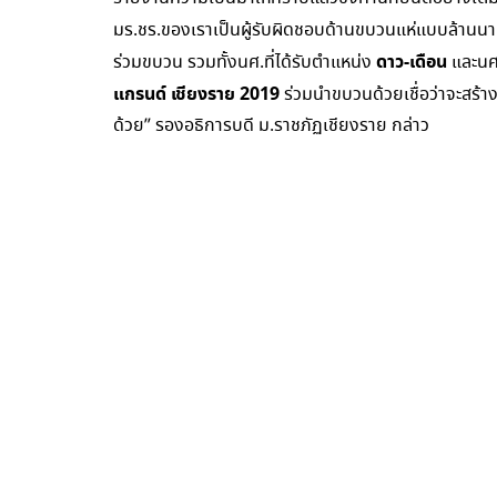
มร.ชร.ของเราเป็นผู้รับผิดชอบด้านขบวนแห่แบบล้านนา
ดาว
-เดือน
ร่วมขบวน รวมทั้งนศ.ที่ได้รับตำแหน่ง
และนศ.
แกรนด์ เชียงราย 2019
ร่วมนำขบวนด้วยเชื่อว่าจะสร้า
ด้วย” รองอธิการบดี ม.ราชภัฏเชียงราย กล่าว