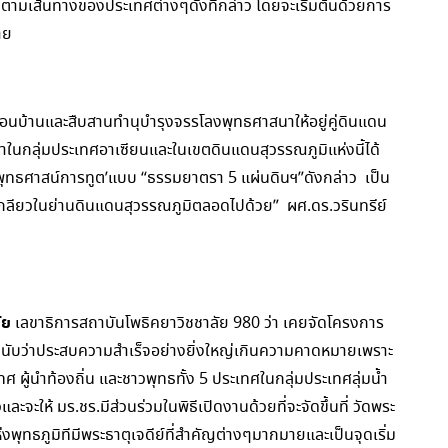
ามเส้นทางของประเทศต่างๆดังที่กล่าว โดยจะเริ่มต้นด้วยการ
าย
พื่อนบ้านและสืบสานทำนุบำรุงจรรโลงพุทธศาสนาให้อยู่คู่ดินแดน
ทธาในกลุ่มประเทศอาเซียนและในเขตดินแดนสุวรรณภูมิแห่งนี้ได้
 ‘พุทธศาสน์การทูต’แบบ “ธรรมยาตรา 5 แผ่นดินฯ”ดังกล่าว เป็น
ลมเกลียวในย่านดินแดนสุวรรณภูมิตลอดไปด้วย” ผศ.ดร.วรินทรีย์
ัย
เลขาธิการสถาบันโพธิคยาวิชชาลัย 980 ว่า เคยจัดโครงการ
รกนับว่าประสบความสำเร็จอย่างยิ่งใหญ่เกินความคาดหมายเพราะ
เทศ ผู้นำท้องถิ่น และชาวพุทธทั้ง 5 ประเทศในกลุ่มประเทศลุ่มน้ำ
และจะให้ มร.ชร.มีส่วนร่วมในพิธีเปิดงานด้วยที่จะจัดขึ้นที่ วัดพระ
พุทธภูมิทีมีพระธาตุเจดีย์ที่สำคัญต่างๆมากมายและเป็นจุดเริ่ม