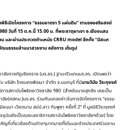
วมพิธีเปิดโครงการ “ธรรมยาตรา 5 แผ่นดิน” ตามรอยอริยสงฆ์
80 วันที่ 15 ต.ค.นี้ 15.00 น. ที่พระธาตุผาเงา อ.เชียงแสน
ือน และผ่านประกวดตำแหน่ง CRRU model อีกทั้ง “มิสแก
วัฒนธรรมล้านนาสวยงาม อลังการ เต็มรูป
าลัยราชภัฏเชียงราย (มร.ชร.) ฐานะตัวแทนมร.ชร. เปิดเผยว่า
นายวินัย วีระภุชงค์
กับ บริษัท ไทยนครพัฒนา จำกัด จ.นนทบุรี ที่มี
ธิการสถาบันโพธิคยาวิชชาลัย 980 (สำหรับนายสุภชัย เคยเป็น
าลัย(คสกม.)มร.ชร. ร่วมกันแถลงข่าวในการจัดโครงการ “ธรรม
นมา เวียดนาม สปป.ลาว กัมพูชา ครั้งที่ 2” ที่ มูลนิธิวีระภุชงค์
จุบันยังเป็นรองเลขาธิการสถาบันโพธิคยาวิชชาลัยฯด้วย) โดย
ลสำคัญที่เกี่ยวข้องด้านต่างๆมากมายทั้งในและต่างประเทศร่วมงาน